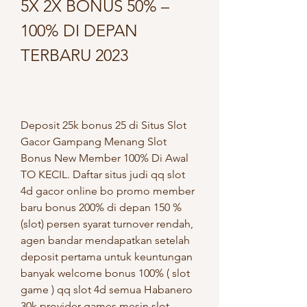
5X 2X BONUS 50% – 
100% DI DEPAN 
TERBARU 2023
Deposit 25k bonus 25 di Situs Slot 
Gacor Gampang Menang Slot 
Bonus New Member 100% Di Awal 
TO KECIL. Daftar situs judi qq slot 
4d gacor online bo promo member 
baru bonus 200% di depan 150 % 
(slot) persen syarat turnover rendah, 
agen bandar mendapatkan setelah 
deposit pertama untuk keuntungan 
banyak welcome bonus 100% ( slot 
game ) qq slot 4d semua Habanero 
30k provider games mesin slot 