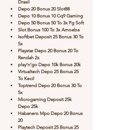
Drasil
Depo 20 Bonus 20 Slot88
Depo 10 Bonus 10 Cq9 Gaming
Depo 50 Bonus 50 To 3x Pg Soft
Slot Bonus 100 To 3x Amoeba
Isoftbet Deposit 25 Bonus 30 To 
5x
Playstar Depo 20 Bonus 20 To 
Rendah 2x 
play’n’go Depo 10k Bonus 20k
Virtualtech Depo 25 Bonus 25 
To Kecil
Toptrend Depo 20 Bonus 30 To 
5x
Microgaming Deposit 25k 
Depo 25k
Habanero Mpo Depo 20 Bonus 
20
Playtech Deposit 25 Bonus 25 