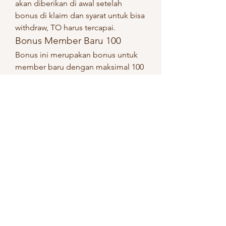
akan diberikan di awal setelah 
bonus di klaim dan syarat untuk bisa 
withdraw, TO harus tercapai.
Bonus Member Baru 100
Bonus ini merupakan bonus untuk 
member baru dengan maksimal 100 
rb. Bonus ini memiliki rendah. Syarat 
untuk bisa withdraw sama dengan 
bonus member baru 150 slot days.
Slot Bonus 100 TO 5x
Slot Bonus 100 sebagai agen slot 
bonus harian resmi dan terpercaya 
menyediakan berbagai macam slot 
bonus yang memiliki target TO 3x. 
Dan berikut ini merupakan promo 
slot member baru dengan TO 5x.
Main Judi Slot Bonus 