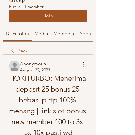
Public
·
1 member
Join
Discussion
Media
Members
About
Back
Anonymous
August 22, 2023
HOKITURBO: Menerima 
deposit 25 bonus 25 
bebas ip rtp 100% 
menang | link slot bonus 
new member 100 to 3x 
5x 10x pasti wd