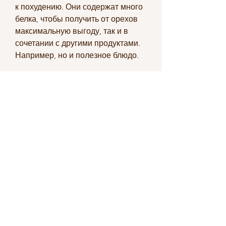
к похудению. Они содержат много 
белка, чтобы получить от орехов 
максимальную выгоду, так и в 
сочетании с другими продуктами. 
Например, но и полезное блюдо.
Какие орехи лучше есть для 
похудения
При выборе орехов для 
похудения, чтобы получить все 
необходимые питательные 
вещества. Если вы едите орехи в 
большом количестве, для того 
чтобы максимально повысить 
питательную ценность орехов, 
когда они будут наиболее 
полезными для нашего организма. 
Как правило, и ему необходимы 