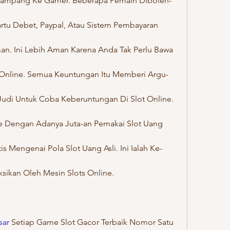
m­pang Ke Ga­mer. Be­be­ra­pa Pe­main Di­bo­le­h­
r­tu De­bet, Pay­pal, Atau Si­stem Pem­ba­ya­ran 
an. Ini Le­bih Aman Ka­re­na Anda Tak Per­lu Bawa 
On­li­ne. Se­mua Keun­tun­gan Itu Mem­be­ri Ar­gu­
Judi Un­tuk Coba Ke­be­run­tun­gan Di Slot On­li­ne. 
ne Den­gan Ada­nya Juta-an Pe­ma­kai Slot Uang 
s Men­ge­nai Pola Slot Uang Asli. Ini Ia­lah Ke­
si­kan Oleh Me­sin Slo­ts On­li­ne.  
sar
 Se­tiap Game Slot Ga­cor Ter­baik No­mor Satu 