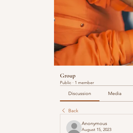
Group
Public
·
1 member
Discussion
Media
Back
Anonymous
August 15, 2023