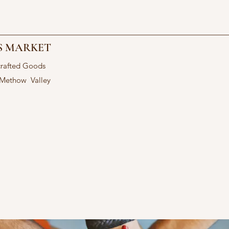
S MARKET
crafted Goods
 Methow Valley