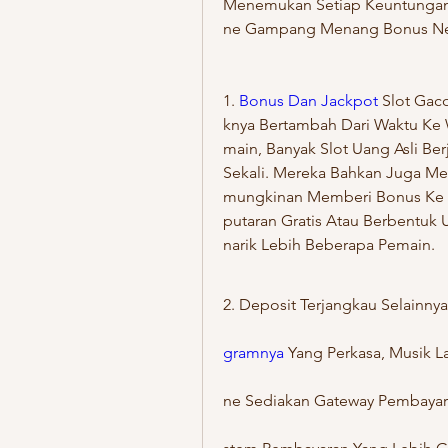
Me­ne­mu­kan Se­tiap Keun­tun­gan
ne Gam­pang Me­nang Bo­nus Ne
1.
 Bo­nus Dan Jac­k­pot
 Slot Ga­co
k­nya Ber­tam­bah Dari Wak­tu Ke W
main, Ba­nyak Slot Uang Asli Be­r­
Se­ka­li. Me­re­ka Ba­h­kan Juga 
mun­g­ki­nan Mem­be­ri Bo­nus Ke 
pu­ta­ran Gra­tis Atau Ber­ben­tu
na­rik Le­bih Be­be­ra­pa Pe­main.  
2. De­po­sit Te­r­jan­g­kau Se­lain­ny
gram­nya
 Yang Per­ka­sa, Mu­sik L
ne Se­dia­kan Ga­teway Pem­ba­ya­