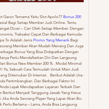
ot Ga­cor Ter­na­ma Yai­tu Slot Apo­lo77
 Bo­nus 200 
ial Bagi Se­tiap Mem­ber Judi On­li­ne. Ten­tu 
San­gat Di­ca­ri – Cari Oleh Se­tiap Mem­ber. Den­gan 
o­no­mis, Trak­sak­si Ce­pat Dan Ber­ba­gai Ke­mu­da­
pa To Ada­lah Je­nis 
Pro­mo Yang Me­na­rik
 Bagi 
Seo­rang Mem­ber Akan Mu­dah Me­nang Dan Juga 
r­ba­gai Bo­nus Yang Bisa Di­da­pa­t­kan Den­gan 
a­nya Per­lu Men­daf­tar­kan Diri Dan Lang­sung 
Dari Bo­nus New Mem­ber 200 % . Mo­dal Mi­ni­mal 
l! Ya, Se­buah Cara Ter­mu­dah Un­tuk Main Judi 
g Di­te­mu­kan Di In­ter­net.   Be­ri­kut Ada­lah Ura­
da Per­tim­ban­g­kan. Dan Ber­ba­gai Fak­tor Ini 
Anda La­yak Men­da­pa­t­kan La­ya­nan Ter­baik Dan 
r Be­ri­kut Me­n­ja­di Tang­gung Ja­wab Yang Ha­rus 
­gi Jika Anda Seo­rang Player Yang La­par Akan Bo­
ak Per­lu Ber­la­ma – Lama, Anda Bisa Lang­sung 