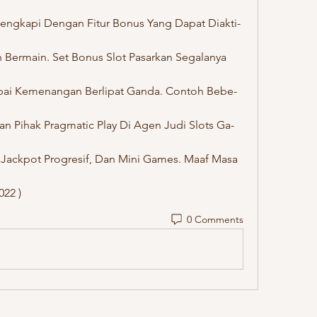
­len­g­ka­pi Den­gan Fi­tur Bo­nus Yang Da­pat Diak­ti­
Ber­main. Set Bo­nus Slot Pa­sar­kan Se­ga­la­nya 
­pai Ke­me­nan­gan Ber­li­pat Gan­da. Con­toh Be­be­
a­kan Pi­hak Prag­ma­tic Play Di Agen Judi Slo­ts Ga­
Jac­k­pot Pro­gre­sif, Dan Mini Ga­mes. Maaf Masa 
022 )
0 Comments