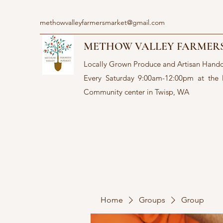
methowvalleyfarmersmarket@gmail.com
METHOW VALLEY FARMER
Locally Grown Produce and Artisan Hand
Every Saturday 9:00am-12:00pm at the
Community center in Twisp, WA
Home
Groups
Group