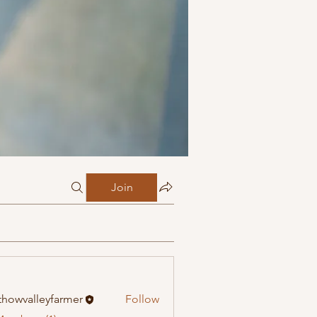
Join
howvalleyfarmer
Follow
alleyfarmer