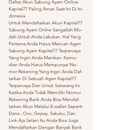
Daf­tar Akun Sa­bung Ayam On­li­ne 
Ka­pi­ta­l77 Pa­ling Aman Saat Ini Di In­
do­ne­sia
Un­tuk Men­daf­tar­kan Akun Ka­pi­ta­l77 
Sa­bung Ayam Onl­ne San­ga­tlah Mu­
dah Un­tuk Anda La­ku­kan. Hal Yang 
Per­ta­ma Anda Ha­rus Men­ca­ri Agen 
Sa­bung Ayam Ka­pi­ta­l77 Ter­per­ca­ya 
Yang In­gin Anda Main­kan. Ke­mu­
dian Anda Ha­rus Mem­pu­nyai No­
mor Re­ke­ning Yang In­gin Anda Daf­
tar­kan Di Se­buah Agen Ka­pi­ta­l77 
Ter­per­ca­ya Dan Un­tuk Se­ka­rang Ini 
Ke­ti­ka Anda Ti­dak Me­mi­li­ki No­mor 
Re­ke­ning Bank Anda Bisa Men­daf­
tar­kan Akun Me­la­lui E-wal­let Se­per­ti 
Dana , Ovo, Go­pay, Sa­ku­ku, Dan 
Link Aja Se­lain Itu Anda Bisa Juga 
Men­daf­tar­kan Den­gan Ba­nyak Bank 