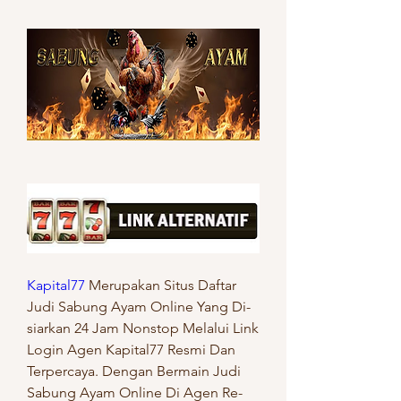
Ka­pi­ta­l77
 Me­ru­pa­kan Si­tus Daf­tar 
Judi Sa­bung Ayam On­li­ne Yang Di­
siar­kan 24 Jam Non­stop Me­la­lui Link 
Lo­gin Agen Ka­pi­ta­l77 Re­smi Dan 
Ter­per­ca­ya. Den­gan Ber­main Judi 
Sa­bung Ayam On­li­ne Di Agen Re­