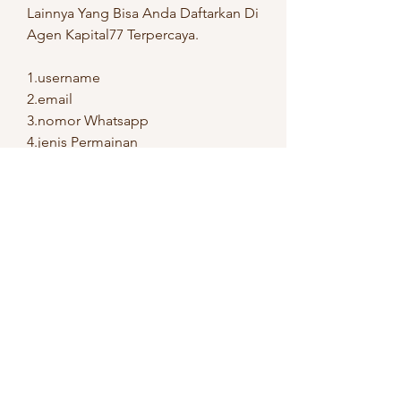
Lain­nya Yang Bisa Anda Daf­tar­kan Di 
Agen Ka­pi­ta­l77 Ter­per­ca­ya.
1.user­na­me
2.email
3.no­mor Wha­tsapp
4.je­nis Per­mai­nan
5.no­mor Re­ke­ning
6.je­nis Bank
7.nama Re­ke­ning
8.klik Daf­tar
9.be­rha­sil
Anda Ha­rus Me­nung­gu Sam­pai 
Agen Sa­bung Ayam Yang Kami 
Re­
ko­men­da­si­kan
 Mem­be­ri­kan Nama 
Peng­gu­na Dan Kata San­di Se­be­lum 
Anda Da­pat Men­gu­ji Ma­suk Da­lam 