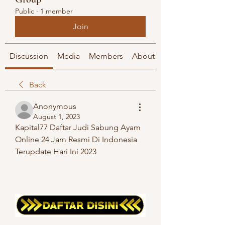
Public
·
1 member
Join
Discussion
Media
Members
About
Back
Anonymous
August 1, 2023
Ka­pi­ta­l77 Daf­tar Judi Sa­bung Ayam 
On­li­ne 24 Jam Re­smi Di In­do­ne­sia 
Te­rup­da­te Hari Ini 2023