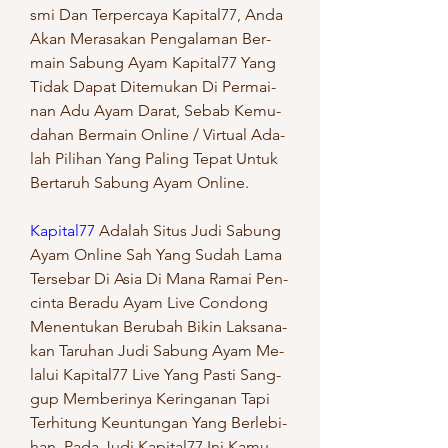
smi Dan Ter­per­ca­ya Ka­pi­ta­l77, Anda 
Akan Me­ra­sa­kan Pen­ga­la­man Ber­
main Sa­bung Ayam Ka­pi­ta­l77 Yang 
Ti­dak Da­pat Di­te­mu­kan Di Per­mai­
nan Adu Ayam Da­rat, Se­bab Ke­mu­
da­han Ber­main On­li­ne / Vir­tual Ada­
lah Pi­li­han Yang Pa­ling Te­pat Un­tuk 
Ber­ta­ruh Sa­bung Ayam On­li­ne.
Ka­pi­ta­l77
 Ada­lah Si­tus Judi Sa­bung 
Ayam On­li­ne Sah Yang Su­dah Lama 
Ter­se­bar Di Asia Di Mana Ra­mai Pen­
cin­ta Be­ra­du Ayam Live Con­dong 
Me­nen­tu­kan Be­ru­bah Bi­kin Lak­sa­na­
kan Ta­ru­han Judi Sa­bung Ayam Me­
la­lui Ka­pi­ta­l77 Live Yang Pa­sti Sang­
gup Mem­be­ri­nya Ke­rin­ga­nan Tapi 
Te­rhi­tung Keun­tun­gan Yang Ber­le­bi­
han. Pada Judi Ka­pi­ta­l77 Ini Kamu 