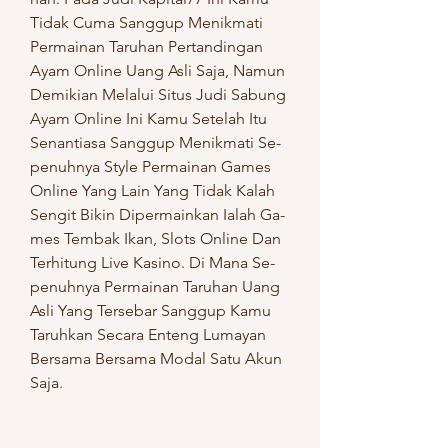
Ti­dak Cuma Sang­gup Me­nik­ma­ti 
Per­mai­nan Ta­ru­han Per­tan­din­gan 
Ayam On­li­ne Uang Asli Saja, Na­mun 
De­mi­kian Me­la­lui Si­tus Judi Sa­bung 
Ayam On­li­ne Ini Kamu Se­te­lah Itu 
Se­nan­tia­sa Sang­gup Me­nik­ma­ti Se­
pe­nuh­nya Sty­le Per­mai­nan Ga­mes 
On­li­ne Yang Lain Yang Ti­dak Ka­lah 
Sen­git Bi­kin Di­per­main­kan Ia­lah Ga­
mes Tem­bak Ikan, Slo­ts On­li­ne Dan 
Te­rhi­tung Live Ka­si­no. Di Mana Se­
pe­nuh­nya Per­mai­nan Ta­ru­han Uang 
Asli Yang Ter­se­bar Sang­gup Kamu 
Ta­ru­h­kan Se­ca­ra En­teng Lu­ma­yan 
Ber­sa­ma Ber­sa­ma Mo­dal Satu Akun 
Saja.