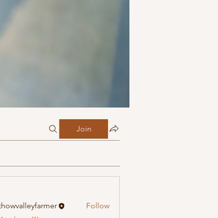
Join
howvalleyfarmer
Follow
alleyfarmer