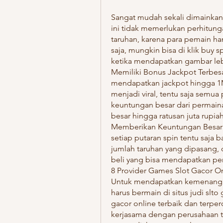
Sangat mudah sekali dimainkan
ini tidak memerlukan perhitung
taruhan, karena para pemain ha
saja, mungkin bisa di klik buy 
ketika mendapatkan gambar lebih
Memiliki Bonus Jackpot Terbesar
mendapatkan jackpot hingga 1M ki
menjadi viral, tentu saja semu
keuntungan besar dari permain
besar hingga ratusan juta rupiah
Memberikan Keuntungan Besar d
setiap putaran spin tentu saja b
jumlah taruhan yang dipasang, d
beli yang bisa mendapatkan perk
8 Provider Games Slot Gacor On
Untuk mendapatkan kemenangan y
harus bermain di situs judi slto 
gacor online terbaik dan terper
kerjasama dengan perusahaan t