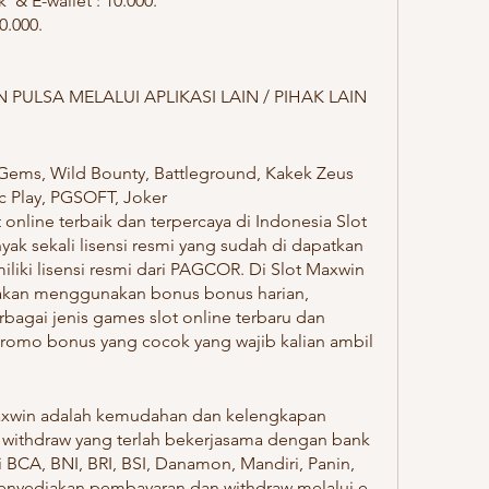
  & E-wallet : 10.000.
0.000.
PULSA MELALUI APLIKASI LAIN / PIHAK LAIN
acor	Galactic Gems, Wild Bounty, Battleground, Kakek Zeus
Online	Pragmatic Play, PGSOFT, Joker
t online terbaik dan terpercaya di Indonesia Slot 
ak sekali lisensi resmi yang sudah di dapatkan 
iliki lisensi resmi dari PAGCOR. Di Slot Maxwin 
njakan menggunakan bonus bonus harian, 
agai jenis games slot online terbaru dan 
i promo bonus yang cocok yang wajib kalian ambil 
axwin adalah kemudahan dan kelengkapan 
 withdraw yang terlah bekerjasama dengan bank 
i BCA, BNI, BRI, BSI, Danamon, Mandiri, Panin, 
menyediakan pembayaran dan withdraw melalui e-