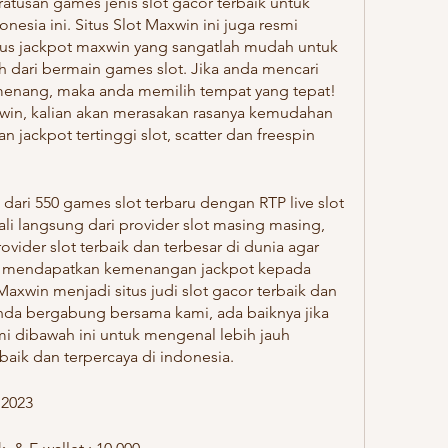
usan games jenis slot gacor terbaik untuk 
nesia ini. Situs Slot Maxwin ini juga resmi 
 jackpot maxwin yang sangatlah mudah untuk 
 dari bermain games slot. Jika anda mencari 
menang, maka anda memilih tempat yang tepat! 
in, kalian akan merasakan rasanya kemudahan 
ackpot tertinggi slot, scatter dan freespin 
ari 550 games slot terbaru dengan RTP live slot 
ali langsung dari provider slot masing masing, 
ider slot terbaik dan terbesar di dunia agar 
 mendapatkan kemenangan jackpot kepada 
axwin menjadi situs judi slot gacor terbaik dan 
anda bergabung bersama kami, ada baiknya jika 
mi dibawah ini untuk mengenal lebih jauh 
erbaik dan terpercaya di indonesia.
 2023