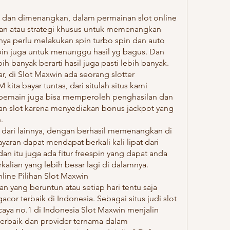
 dan dimenangkan, dalam permainan slot online 
an atau strategi khusus untuk memenangkan 
nya perlu melakukan spin turbo spin dan auto 
spin juga untuk menunggu hasil yg bagus. Dan 
 banyak berarti hasil juga pasti lebih banyak.
, di Slot Maxwin ada seorang slotter 
ta bayar tuntas, dari situlah situs kami 
a pemain juga bisa memperoleh penghasilan dan 
an slot karena menyediakan bonus jackpot yang 
.
ari lainnya, dengan berhasil memenangkan di 
ayaran dapat mendapat berkali kali lipat dari 
an itu juga ada fitur freespin yang dapat anda 
alian yang lebih besar lagi di dalamnya.
line Pilihan Slot Maxwin
ang beruntun atau setiap hari tentu saja 
gacor terbaik di Indonesia. Sebagai situs judi slot 
caya no.1 di Indonesia Slot Maxwin menjalin 
erbaik dan provider ternama dalam 