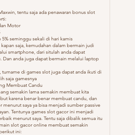
xwin, tentu saja ada penawaran bonus slot 
ti: 
dan Motor
5
 5% seminggu sekali di hari kamis
 kapan saja, kemudahan dalam bermain judi 
ui smartphone, dari situlah anda dapat 
 Dan anda juga dapat bermain melalui laptop 
urname di games slot juga dapat anda ikuti di 
lih saja gamesnya
 Yang Membuat Candu
ang semakin lama semakin membuat kita 
ebut karena benar benar membuat candu, dan 
r menurut saya ya bisa menjadi sumber passive 
an. Tentunya games slot gacor ini menjadi 
rbaik menurut saya. Tentu saja dibalik semua itu 
rmain slot gacor online membuat semakin 
erikut ini: