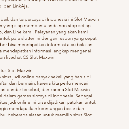
, dan LinkAja.
erbaik dan terpercaya di Indonesia ini Slot Maxwin 
m yang siap membantu anda non stop setiap 
p, dan Line kami. Pelayanan yang akan kami 
untuk para slotter ini dengan respon yang cepat 
er bisa mendapatkan informasi atau balasan 
sa mendapatkan informasi lengkap mengenai 
nan livechat CS Slot Maxwin.
itus Slot Maxwin
situs judi online banyak sekali yang harus di 
r dan bermain, karena kita perlu mencari 
i bandar tersebut, dan karena Slot Maxwin 
ral dalam games slotnya di Indonesia. Sebagai 
us judi online ini bisa dijadikan patokan untuk 
ingin mendapatkan keuntungan besar dan 
i beberapa alasan untuk memilih situs Slot 