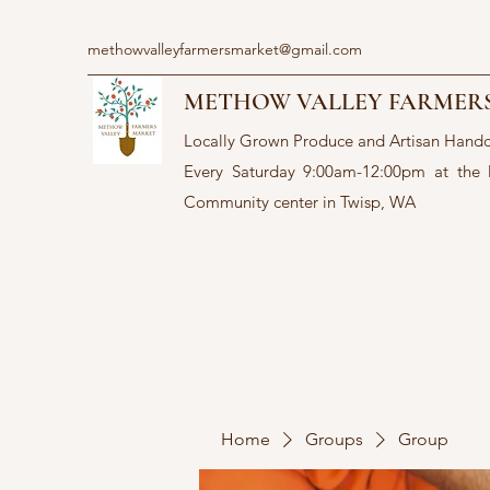
methowvalleyfarmersmarket@gmail.com
METHOW VALLEY FARMER
Locally Grown Produce and Artisan Hand
Every Saturday 9:00am-12:00pm at the
Community center in Twisp, WA
Home
Groups
Group