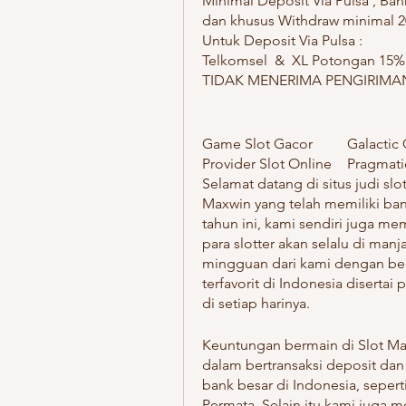
Minimal Deposit Via Pulsa , Bank
dan khusus Withdraw minimal 2
Untuk Deposit Via Pulsa :
Telkomsel  &  XL Potongan 15%
TIDAK MENERIMA PENGIRIMAN 
Game Slot G
Provider Slot 
Selamat datang di situs judi slo
Maxwin yang telah memiliki bany
tahun ini, kami sendiri juga mem
para slotter akan selalu di ma
mingguan dari kami dengan berb
terfavorit di Indonesia diserta
di setiap harinya.
Keuntungan bermain di Slot M
dalam bertransaksi deposit dan
bank besar di Indonesia, sepert
Permata. Selain itu kami juga 