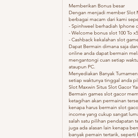
Memberikan Bonus besar
Dengan menjadi member Slot Ma
berbagai macam dari kami seper
- Spinhweel berhadiah Iphone 
- Welcome bonus slot 100 To x
- Cashback kekalahan slot game
Dapat Bermain dimana saja dan
online anda dapat bermain melal
mengantongi cuan setiap waktu.
ataupun PC.
Menyediakan Banyak Turnamen, t
setiap waktunya tinggal anda pi
Slot Maxwin Situs Slot Gacor
Bermain games slot gacor mem
ketagihan akan permainan ters
kenapa harus bermain slot gaco
income yang cukup sangat lumay
salah satu pilihan pendapatan te
juga ada alasan lain kenapa be
banyak pemain tertarik, seperti b