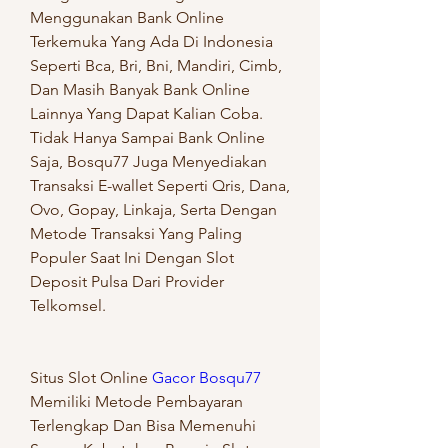
Menggunakan Bank Online 
Terkemuka Yang Ada Di Indonesia 
Seperti Bca, Bri, Bni, Mandiri, Cimb, 
Dan Masih Banyak Bank Online 
Lainnya Yang Dapat Kalian Coba. 
Tidak Hanya Sampai Bank Online 
Saja, Bosqu77 Juga Menyediakan 
Transaksi E-wallet Seperti Qris, Dana, 
Ovo, Gopay, Linkaja, Serta Dengan 
Metode Transaksi Yang Paling 
Populer Saat Ini Dengan Slot 
Deposit Pulsa Dari Provider 
Telkomsel.
Situs Slot Online 
Gacor Bosqu77
Memiliki Metode Pembayaran 
Terlengkap Dan Bisa Memenuhi 