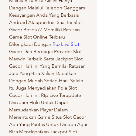
Mainkan Dan Di Akses Hanya 
Dengan Melalui Telepon Genggam 
Kesayangan Anda Yang Berbasis 
Android Ataupun Ios. Saat Ini Slot 
Gacor Bosqu77 Memiliki Ratusan 
Game Slot Online Terbaru 
Dilengkapi Dengan 
Rtp Live Slot
Gacor Dari Berbagai Provider Slot 
Maxwin Terbaik Serta Jackpot Slot 
Gacor Hari Ini Yang Bernilai Ratusan 
Juta Yang Bisa Kalian Dapatkan 
Dengan Mudah Setiap Hari. Selain 
Itu Juga Menyediakan Pola Slot 
Gacor Hari Ini, Rtp Live Terupdate 
Dan Jam Hoki Untuk Dapat 
Memudahkan Player Dalam 
Menentukan Game Situs Slot Gacor 
Apa Yang Pantas Untuk Dicoba Agar 
Bisa Mendapatkan Jackpot Slot 