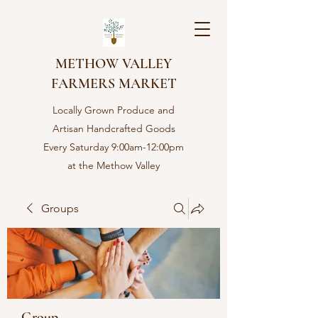
METHOW VALLEY
FARMERS MARKET
Locally Grown Produce and
Artisan Handcrafted Goods
Every Saturday 9:00am-12:00pm
at the Methow Valley
Community center in Twisp,
WA
Groups
Group