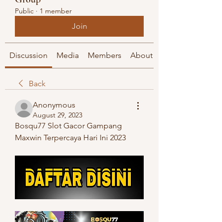
Public
·
1 member
Join
Discussion
Media
Members
About
Back
Anonymous
August 29, 2023
Bosqu77 Slot Gacor Gampang 
Maxwin Terpercaya Hari Ini 2023