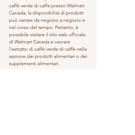
caffè verde di caffè presso Walmart 
Canada, la disponibilità di prodotti 
può variare da negozio a negozio e 
nel corso del tempo. Pertanto, è 
possibile visitare il sito web ufficiale 
di Walmart Canada e cercare 
l'estratto di caffè verde di caffè nella 
sezione dei prodotti alimentari o dei 
supplementi alimentari.
Considerazioni finali
Se si è interessati all'acquisto di 
estratto di caffè verde di caffè, per 
assicurarsi che sia appropriato per la 
propria salute e il proprio 
benessere., tra cui integratori 
alimentari come l'estratto di caffè 