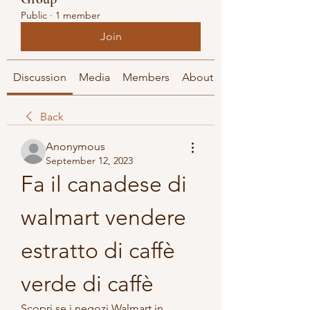
Public
·
1 member
Join
Discussion
Media
Members
About
Back
Anonymous
September 12, 2023
Fa il canadese di 
walmart vendere 
estratto di caffè 
verde di caffè
Scopri se i negozi Walmart in 