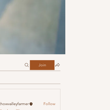
Join
howvalleyfarmer
Follow
alleyfarmer