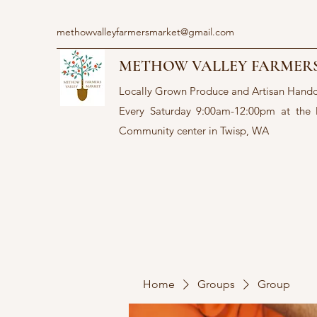
methowvalleyfarmersmarket@gmail.com
METHOW VALLEY FARMER
Locally Grown Produce and Artisan Hand
Every Saturday 9:00am-12:00pm at the
Community center in Twisp, WA
Home
Groups
Group