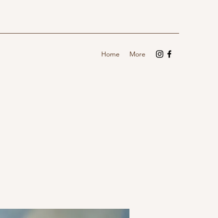
Home
More