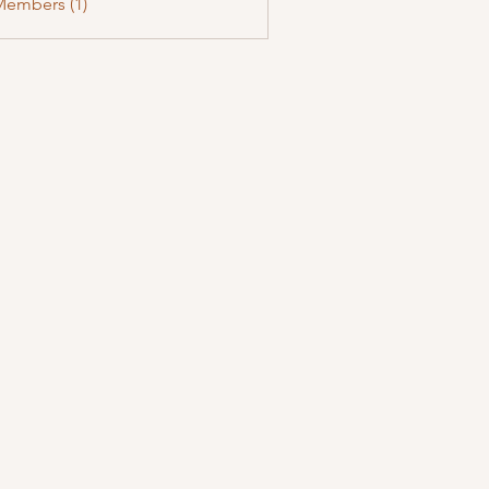
Members (1)