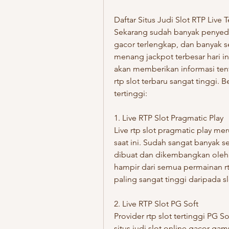
Daftar Situs Judi Slot RTP Live 
Sekarang sudah banyak penyedia s
gacor terlengkap, dan banyak s
menang jackpot terbesar hari ini
akan memberikan informasi tenta
rtp slot terbaru sangat tinggi. B
tertinggi:
1. Live RTP Slot Pragmatic Play
Live rtp slot pragmatic play me
saat ini. Sudah sangat banyak se
dibuat dan dikembangkan oleh pro
hampir dari semua permainan rt
paling sangat tinggi daripada slo
2. Live RTP Slot PG Soft
Provider rtp slot tertinggi PG 
situs judi slot online gacor gam