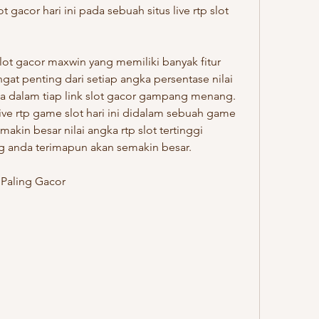
gacor hari ini pada sebuah situs live rtp slot 
lot gacor maxwin yang memiliki banyak fitur 
at penting dari setiap angka persentase nilai 
ada dalam tiap link slot gacor gampang menang. 
ve rtp game slot hari ini didalam sebuah game 
makin besar nilai angka rtp slot tertinggi 
g anda terimapun akan semakin besar.
 Paling Gacor