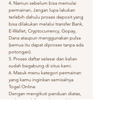
4. Namun sebelum bisa memulai 
permainan, Jangan lupa lakukan 
terlebih dahulu proses deposit yang 
bisa dilakukan melalui transfer Bank, 
E-Wallet, Cryptocurrency, Gopay, 
Dana ataupun menggunakan pulsa 
(semua itu dapat diproses tanpa ada 
potongan).
5. Proses daftar selesai dan kalian 
sudah begabung di situs kami.
6. Masuk menu kategori permainan 
yang kamu inginkan semisalnya 
Togel Online
Dengan mengikuti panduan diatas, 
maka pendaftaran akan mudah 
dilakukan di situs bandar Hoki togel 
online terpercaya. Karena 
kemudahan yang kami tawarkan ini 
sudah banyak sekali member yang 