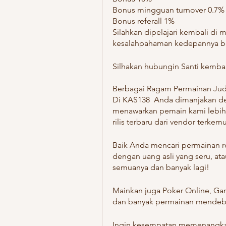
Bonus mingguan turnover 0.7%
Bonus referall 1%
Silahkan dipelajari kembali di 
kesalahpahaman kedepannya b
Silhakan hubungin Santi kembali
Berbagai Ragam Permainan Jud
Di KAS138  Anda dimanjakan de
menawarkan pemain kami lebih d
rilis terbaru dari vendor terke
Baik Anda mencari permainan rou
dengan uang asli yang seru, ata
semuanya dan banyak lagi!
Mainkan juga Poker Online, Ga
dan banyak permainan mendebar
Ingin kesempatan memenangkan 