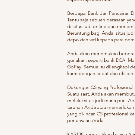
Berbagai Bank dan Pencairan 
Tentu saja sebuah perasaan ya
di situs judi online dan menemu
Beruntung bagi Anda, situs jud
depo dan wd kepada para pema
Anda akan menemukan beberapa
gunakan, seperti bank BCA, Man
GoPay. Semua itu dilengkapi 
kami dengan cepat dan efisien.
Dukungan CS yang Profesional
Suatu saat, Anda akan membutu
melalui situs judi mana pun. 
taruhan Anda atau memerlukan i
yang di-incar, CS profesional k
pertanyaan Anda.
KAS138  memastikan bahwa And