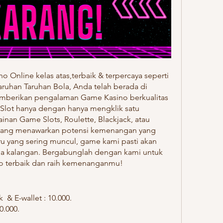
o Online kelas atas,terbaik & terpercaya seperti 
ruhan Taruhan Bola, Anda telah berada di 
mberikan pengalaman Game Kasino berkualitas 
Slot hanya dengan hanya mengklik satu 
nan Game Slots, Roulette, Blackjack, atau 
 yang menawarkan potensi kemenangan yang 
 yang sering muncul, game kami pasti akan 
 kalangan. Bergabunglah dengan kami untuk 
 terbaik dan raih kemenanganmu!
  & E-wallet : 10.000.
0.000.