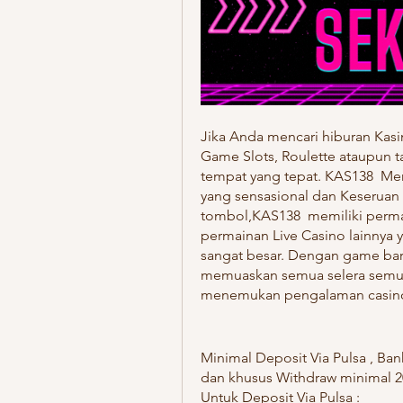
Jika Anda mencari hiburan Kasin
Game Slots, Roulette ataupun ta
tempat yang tepat. KAS138  Me
yang sensasional dan Keseruan 
tombol,KAS138  memiliki permai
permainan Live Casino lainnya
sangat besar. Dengan game baru
memuaskan semua selera semua
menemukan pengalaman casino
Minimal Deposit Via Pulsa , Bank
dan khusus Withdraw minimal 2
Untuk Deposit Via Pulsa :