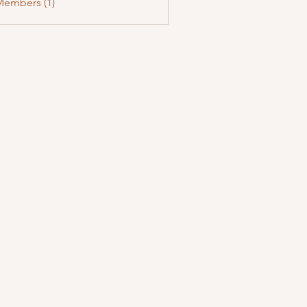
Members (1)