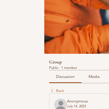
Group
Public
·
1 member
Discussion
Media
Back
Anonymous
July 14, 2023