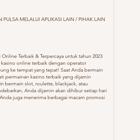
PULSA MELALUI APLIKASI LAIN / PIHAK LAIN
 Online Terbaik & Terpercaya untuk tahun 2023
asino online terbaik dengan operator 
ung ke tempat yang tepat! Saat Anda bermain 
i permainan kasino terbaik yang dijamin 
 bermain slot, roulette, blackjack, atau 
debarkan, Anda dijamin akan dihibur setiap hari 
, Anda juga menerima berbagai macam promosi 