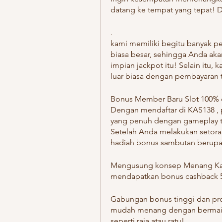
datang ke tempat yang tepat! Di
.
kami memiliki begitu banyak pe
biasa besar, sehingga Anda aka
impian jackpot itu! Selain itu,
luar biasa dengan pembayaran t
Bonus Member Baru Slot 100% 
Dengan mendaftar di KAS138 , p
yang penuh dengan gameplay ter
Setelah Anda melakukan setoran
hadiah bonus sambutan berupa
Mengusung konsep Menang Kala
mendapatkan bonus cashback 5
Gabungan bonus tinggi dan pr
mudah menang dengan bermain d
seperti raja atau ratu!