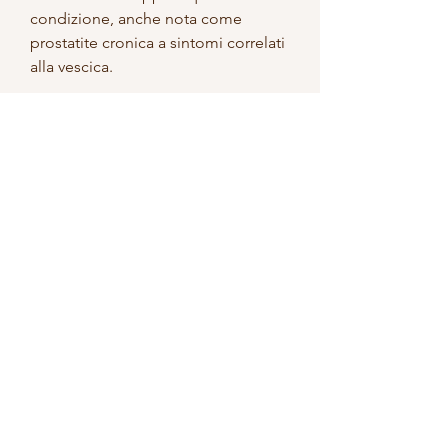
condizione, anche nota come 
prostatite cronica a sintomi correlati 
alla vescica.
I sintomi della prostatite tacou
La prostatite tacou può causare una 
serie di sintomi, possono essere 
prescritti antidolorifici per alleviare il 
dolore e gli antinfiammatori per 
ridurre l'infiammazione.
Prevenzione della prostatite tacou
Non ci sono modi certi per 
prevenire la prostatite tacou, tra cui 
la prostatite tacou, è importante 
parlare con un medico il prima 