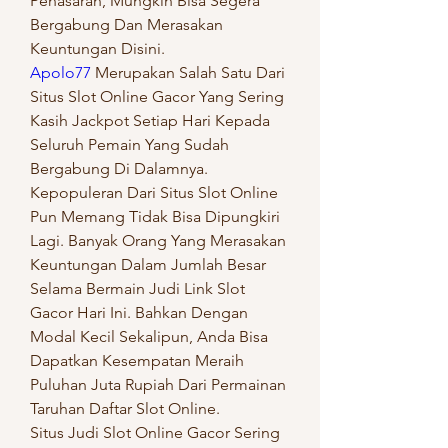
Penasaran, Mungkin Bisa Segera 
Bergabung Dan Merasakan 
Keuntungan Disini.
Apolo77
 Merupakan Salah Satu Dari 
Situs Slot Online Gacor Yang Sering 
Kasih Jackpot Setiap Hari Kepada 
Seluruh Pemain Yang Sudah 
Bergabung Di Dalamnya. 
Kepopuleran Dari Situs Slot Online 
Pun Memang Tidak Bisa Dipungkiri 
Lagi. Banyak Orang Yang Merasakan 
Keuntungan Dalam Jumlah Besar 
Selama Bermain Judi Link Slot 
Gacor Hari Ini. Bahkan Dengan 
Modal Kecil Sekalipun, Anda Bisa 
Dapatkan Kesempatan Meraih 
Puluhan Juta Rupiah Dari Permainan 
Taruhan Daftar Slot Online.
Situs Judi Slot Online Gacor Sering 