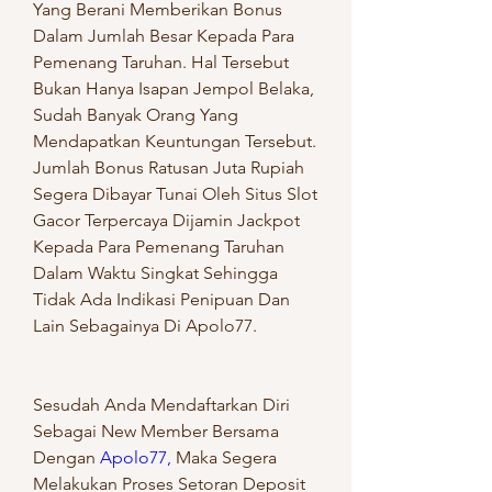
Yang Berani Memberikan Bonus 
Dalam Jumlah Besar Kepada Para 
Pemenang Taruhan. Hal Tersebut 
Bukan Hanya Isapan Jempol Belaka, 
Sudah Banyak Orang Yang 
Mendapatkan Keuntungan Tersebut. 
Jumlah Bonus Ratusan Juta Rupiah 
Segera Dibayar Tunai Oleh Situs Slot 
Gacor Terpercaya Dijamin Jackpot 
Kepada Para Pemenang Taruhan 
Dalam Waktu Singkat Sehingga 
Tidak Ada Indikasi Penipuan Dan 
Lain Sebagainya Di Apolo77.
Sesudah Anda Mendaftarkan Diri 
Sebagai New Member Bersama 
Dengan 
Apolo77,
 Maka Segera 
Melakukan Proses Setoran Deposit 