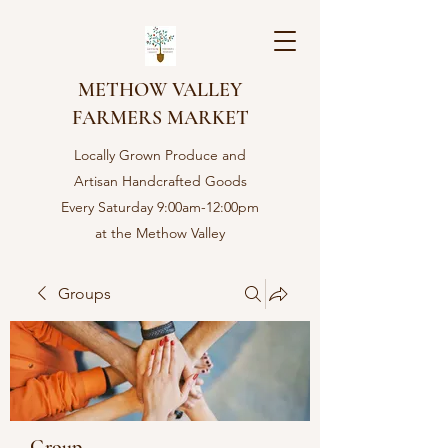
METHOW VALLEY
FARMERS MARKET
Locally Grown Produce and
Artisan Handcrafted Goods
Every Saturday 9:00am-12:00pm
at the Methow Valley
Community center in Twisp,
WA
Groups
Group