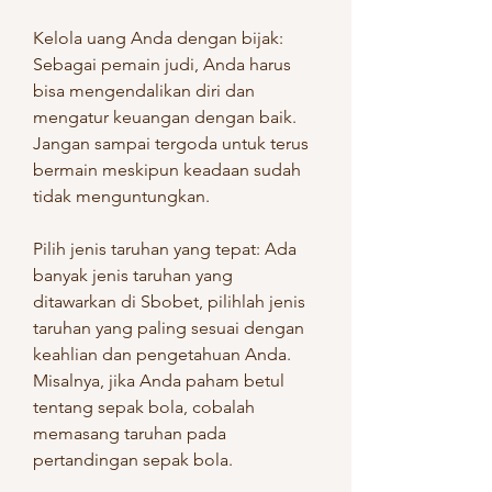
Kelola uang Anda dengan bijak: 
Sebagai pemain judi, Anda harus 
bisa mengendalikan diri dan 
mengatur keuangan dengan baik. 
Jangan sampai tergoda untuk terus 
bermain meskipun keadaan sudah 
tidak menguntungkan.
Pilih jenis taruhan yang tepat: Ada 
banyak jenis taruhan yang 
ditawarkan di Sbobet, pilihlah jenis 
taruhan yang paling sesuai dengan 
keahlian dan pengetahuan Anda. 
Misalnya, jika Anda paham betul 
tentang sepak bola, cobalah 
memasang taruhan pada 
pertandingan sepak bola.