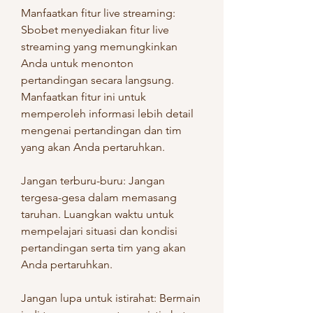
Manfaatkan fitur live streaming: 
Sbobet menyediakan fitur live 
streaming yang memungkinkan 
Anda untuk menonton 
pertandingan secara langsung. 
Manfaatkan fitur ini untuk 
memperoleh informasi lebih detail 
mengenai pertandingan dan tim 
yang akan Anda pertaruhkan.
Jangan terburu-buru: Jangan 
tergesa-gesa dalam memasang 
taruhan. Luangkan waktu untuk 
mempelajari situasi dan kondisi 
pertandingan serta tim yang akan 
Anda pertaruhkan.
Jangan lupa untuk istirahat: Bermain 