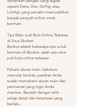
dimainkan dengan uang digital 
seperti Dana, Ovo, GoPay, atau 
LinkAja, yang semakin memudahkan 
banyak penjudi online untuk 
bermain.
Tips Main Judi Bola Online Terbesar 
di Situs Sbobet 
Berikut adalah beberapa tips untuk 
bermain di Sbobet, salah satu situs 
judi bola online terbesar:
Pahami aturan main: Sebelum 
memulai taruhan, pastikan Anda 
sudah memahami aturan main dari 
permainan yang ingin Anda 
mainkan. Bacalah dengan teliti 
setiap detail dan ketentuan yang 
berlaku.