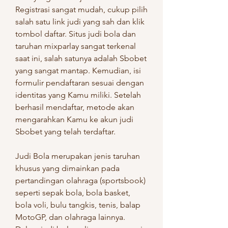
Registrasi sangat mudah, cukup pilih 
salah satu link judi yang sah dan klik 
tombol daftar. Situs judi bola dan 
taruhan mixparlay sangat terkenal 
saat ini, salah satunya adalah Sbobet 
yang sangat mantap. Kemudian, isi 
formulir pendaftaran sesuai dengan 
identitas yang Kamu miliki. Setelah 
berhasil mendaftar, metode akan 
mengarahkan Kamu ke akun judi 
Sbobet yang telah terdaftar.
Judi Bola merupakan jenis taruhan 
khusus yang dimainkan pada 
pertandingan olahraga (sportsbook) 
seperti sepak bola, bola basket, 
bola voli, bulu tangkis, tenis, balap 
MotoGP, dan olahraga lainnya. 