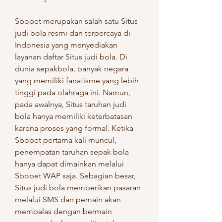
Sbobet merupakan salah satu Situs 
judi bola resmi dan terpercaya di 
Indonesia yang menyediakan 
layanan daftar Situs judi bola. Di 
dunia sepakbola, banyak negara 
yang memiliki fanatisme yang lebih 
tinggi pada olahraga ini. Namun, 
pada awalnya, Situs taruhan judi 
bola hanya memiliki keterbatasan 
karena proses yang formal. Ketika 
Sbobet pertama kali muncul, 
penempatan taruhan sepak bola 
hanya dapat dimainkan melalui 
Sbobet WAP saja. Sebagian besar, 
Situs judi bola memberikan pasaran 
melalui SMS dan pemain akan 
membalas dengan bermain 