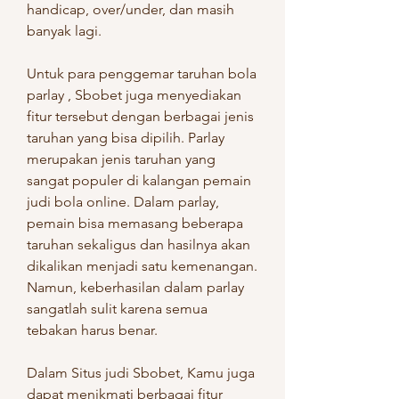
handicap, over/under, dan masih 
banyak lagi.
Untuk para penggemar taruhan bola 
parlay , Sbobet juga menyediakan 
fitur tersebut dengan berbagai jenis 
taruhan yang bisa dipilih. Parlay 
merupakan jenis taruhan yang 
sangat populer di kalangan pemain 
judi bola online. Dalam parlay, 
pemain bisa memasang beberapa 
taruhan sekaligus dan hasilnya akan 
dikalikan menjadi satu kemenangan. 
Namun, keberhasilan dalam parlay 
sangatlah sulit karena semua 
tebakan harus benar.
Dalam Situs judi Sbobet, Kamu juga 
dapat menikmati berbagai fitur 