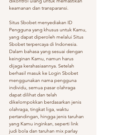
dikontrol ulang untuk memastikan 
keamanan dan transparansi.
Situs Sbobet menyediakan ID 
Pengguna yang khusus untuk Kamu, 
yang dapat diperoleh melalui Situs 
Sbobet terpercaya di Indonesia. 
Dalam bahasa yang sesuai dengan 
keinginan Kamu, namun harus 
dijaga kerahasiaannya. Setelah 
berhasil masuk ke Login Sbobet 
menggunakan nama pengguna 
individu, semua pasar olahraga 
dapat dilihat dan telah 
dikelompokkan berdasarkan jenis 
olahraga, tingkat liga, waktu 
pertandingan, hingga jenis taruhan 
yang Kamu inginkan, seperti link 
judi bola dan taruhan mix parlay 