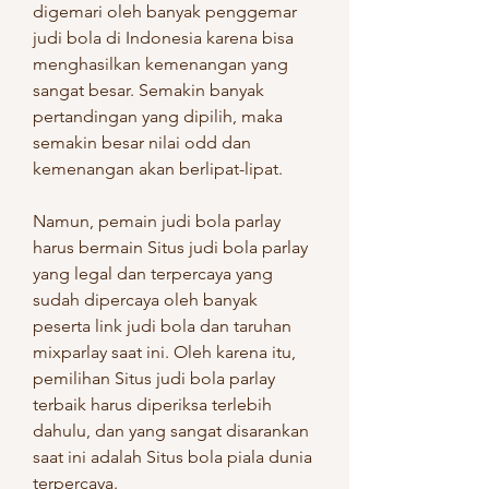
digemari oleh banyak penggemar 
judi bola di Indonesia karena bisa 
menghasilkan kemenangan yang 
sangat besar. Semakin banyak 
pertandingan yang dipilih, maka 
semakin besar nilai odd dan 
kemenangan akan berlipat-lipat.
Namun, pemain judi bola parlay 
harus bermain Situs judi bola parlay 
yang legal dan terpercaya yang 
sudah dipercaya oleh banyak 
peserta link judi bola dan taruhan 
mixparlay saat ini. Oleh karena itu, 
pemilihan Situs judi bola parlay 
terbaik harus diperiksa terlebih 
dahulu, dan yang sangat disarankan 
saat ini adalah Situs bola piala dunia 
terpercaya.