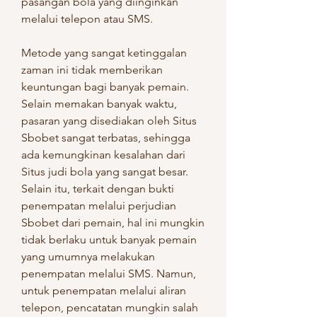
pasangan bola yang diinginkan 
melalui telepon atau SMS.
Metode yang sangat ketinggalan 
zaman ini tidak memberikan 
keuntungan bagi banyak pemain. 
Selain memakan banyak waktu, 
pasaran yang disediakan oleh Situs 
Sbobet sangat terbatas, sehingga 
ada kemungkinan kesalahan dari 
Situs judi bola yang sangat besar. 
Selain itu, terkait dengan bukti 
penempatan melalui perjudian 
Sbobet dari pemain, hal ini mungkin 
tidak berlaku untuk banyak pemain 
yang umumnya melakukan 
penempatan melalui SMS. Namun, 
untuk penempatan melalui aliran 
telepon, pencatatan mungkin salah 