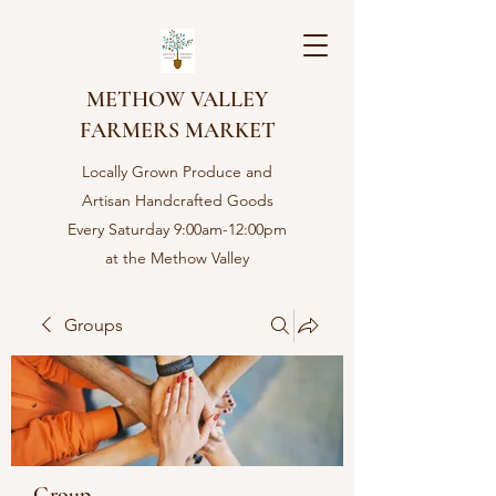
METHOW VALLEY
FARMERS MARKET
Locally Grown Produce and
Artisan Handcrafted Goods
Every Saturday 9:00am-12:00pm
at the Methow Valley
Community center in Twisp,
WA
Groups
Group