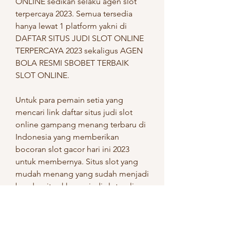
ONLINE sedikan selaku agen slot 
terpercaya 2023. Semua tersedia 
hanya lewat 1 platform yakni di 
DAFTAR SITUS JUDI SLOT ONLINE 
TERPERCAYA 2023 sekaligus AGEN 
BOLA RESMI SBOBET TERBAIK 
SLOT ONLINE.
Untuk para pemain setia yang 
mencari link daftar situs judi slot 
online gampang menang terbaru di 
Indonesia yang memberikan 
bocoran slot gacor hari ini 2023 
untuk membernya. Situs slot yang 
mudah menang yang sudah menjadi 
bandar situs khusus judi slot online 
di Asia dengan permainan Daftar 
Situs Judi Slot Gacor Gampang 
Menang Hari Ini deposit pulsa akan 