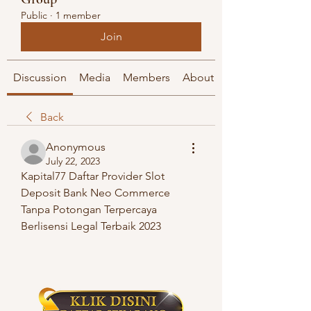
Public
·
1 member
Join
Discussion
Media
Members
About
Back
Anonymous
July 22, 2023
Kapital77 Daftar Provider Slot 
Deposit Bank Neo Commerce 
Tanpa Potongan Terpercaya 
Berlisensi Legal Terbaik 2023