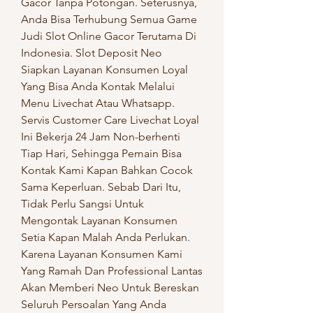
Gacor Tanpa Potongan. Seterusnya, 
Anda Bisa Terhubung Semua Game 
Judi Slot Online Gacor Terutama Di 
Indonesia. Slot Deposit Neo 
Siapkan Layanan Konsumen Loyal 
Yang Bisa Anda Kontak Melalui 
Menu Livechat Atau Whatsapp. 
Servis Customer Care Livechat Loyal 
Ini Bekerja 24 Jam Non-berhenti 
Tiap Hari, Sehingga Pemain Bisa 
Kontak Kami Kapan Bahkan Cocok 
Sama Keperluan. Sebab Dari Itu, 
Tidak Perlu Sangsi Untuk 
Mengontak Layanan Konsumen 
Setia Kapan Malah Anda Perlukan. 
Karena Layanan Konsumen Kami 
Yang Ramah Dan Professional Lantas 
Akan Memberi Neo Untuk Bereskan 
Seluruh Persoalan Yang Anda 