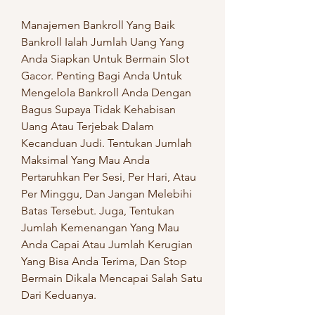
Manajemen Bankroll Yang Baik
Bankroll Ialah Jumlah Uang Yang 
Anda Siapkan Untuk Bermain Slot 
Gacor. Penting Bagi Anda Untuk 
Mengelola Bankroll Anda Dengan 
Bagus Supaya Tidak Kehabisan 
Uang Atau Terjebak Dalam 
Kecanduan Judi. Tentukan Jumlah 
Maksimal Yang Mau Anda 
Pertaruhkan Per Sesi, Per Hari, Atau 
Per Minggu, Dan Jangan Melebihi 
Batas Tersebut. Juga, Tentukan 
Jumlah Kemenangan Yang Mau 
Anda Capai Atau Jumlah Kerugian 
Yang Bisa Anda Terima, Dan Stop 
Bermain Dikala Mencapai Salah Satu 
Dari Keduanya.