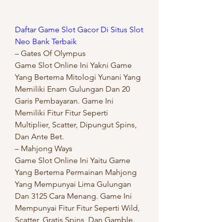
Daftar Game Slot Gacor Di Situs Slot 
Neo Bank Terbaik
– Gates Of Olympus
Game Slot Online Ini Yakni Game 
Yang Bertema Mitologi Yunani Yang 
Memiliki Enam Gulungan Dan 20 
Garis Pembayaran. Game Ini 
Memiliki Fitur Fitur Seperti 
Multiplier, Scatter, Dipungut Spins, 
Dan Ante Bet.
– Mahjong Ways
Game Slot Online Ini Yaitu Game 
Yang Bertema Permainan Mahjong 
Yang Mempunyai Lima Gulungan 
Dan 3125 Cara Menang. Game Ini 
Mempunyai Fitur Fitur Seperti Wild, 
Scatter, Gratis Spins, Dan Gamble.