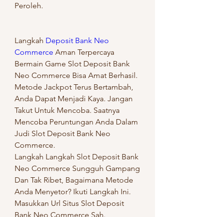
Peroleh.
Langkah 
Deposit Bank Neo 
Commerce
 Aman Terpercaya
Bermain Game Slot Deposit Bank 
Neo Commerce Bisa Amat Berhasil. 
Metode Jackpot Terus Bertambah, 
Anda Dapat Menjadi Kaya. Jangan 
Takut Untuk Mencoba. Saatnya 
Mencoba Peruntungan Anda Dalam 
Judi Slot Deposit Bank Neo 
Commerce.
Langkah Langkah Slot Deposit Bank 
Neo Commerce Sungguh Gampang 
Dan Tak Ribet, Bagaimana Metode 
Anda Menyetor? Ikuti Langkah Ini.
Masukkan Url Situs Slot Deposit 
Bank Neo Commerce Sah.