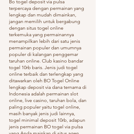
Bo togel deposit via pulsa 
terpercaya dengan permainan yang 
lengkap dan mudah dimainkan, 
jangan memilih untuk bergabung 
dengan situs togel online 
terkemuka yang permainannya 
menampilkan lebih dari satu jenis 
permainan populer dan umumnya 
populer di kalangan penggemar 
taruhan online. Club kasino bandar 
togel 10rb baris. Jenis judi togel 
online terbaik dan terlengkap yang 
ditawarkan oleh BO Togel Online 
lengkap deposit via dana ternama di 
Indonesia adalah permainan slot 
online, live casino, taruhan bola, dan 
paling populer yaitu togel online, 
masih banyak jenis judi lainnya, 
togel minimal deposit 10rb, adapun 
jenis permainan BO togel via pulsa 
yang Anda mainkan di situs agen 