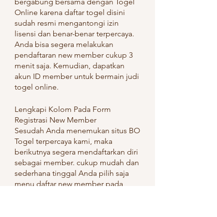
bergabung bersama dengan Togel 
Online karena daftar togel disini 
sudah resmi mengantongi izin 
lisensi dan benar-benar terpercaya. 
Anda bisa segera melakukan 
pendaftaran new member cukup 3 
menit saja. Kemudian, dapatkan 
akun ID member untuk bermain judi 
togel online.
Lengkapi Kolom Pada Form 
Registrasi New Member
Sesudah Anda menemukan situs BO 
Togel terpercaya kami, maka 
berikutnya segera mendaftarkan diri 
sebagai member. cukup mudah dan 
sederhana tinggal Anda pilih saja 
menu daftar new member pada 
bagian pojok kanan atas layar 
monitor. Lalu, segera isi form 
registrasi sesuai dengan data diri 