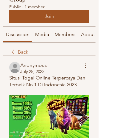
Public
·
1 member
Join
Discussion
Media
Members
About
Back
Anonymous
July 25, 2023
Situs  Togel Online Terpercaya Dan 
Terbaik No 1 Di Indonesia 2023 