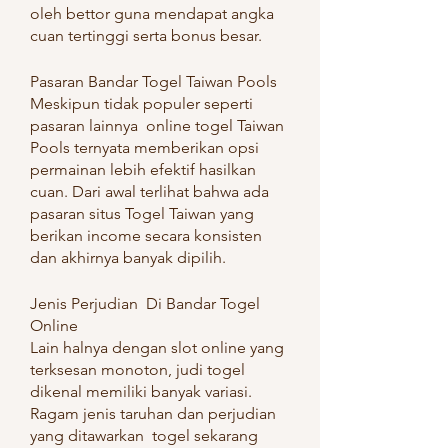
oleh bettor guna mendapat angka 
cuan tertinggi serta bonus besar.
Pasaran Bandar Togel Taiwan Pools
Meskipun tidak populer seperti 
pasaran lainnya  online togel Taiwan 
Pools ternyata memberikan opsi 
permainan lebih efektif hasilkan 
cuan. Dari awal terlihat bahwa ada 
pasaran situs Togel Taiwan yang 
berikan income secara konsisten 
dan akhirnya banyak dipilih.
Jenis Perjudian  Di Bandar Togel 
Online
Lain halnya dengan slot online yang 
terksesan monoton, judi togel 
dikenal memiliki banyak variasi. 
Ragam jenis taruhan dan perjudian 
yang ditawarkan  togel sekarang 