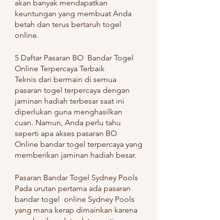
akan banyak mendapatkan 
keuntungan yang membuat Anda 
betah dan terus bertaruh togel 
online.
5 Daftar Pasaran BO  Bandar Togel 
Online Terpercaya Terbaik
Teknis dari bermain di semua 
pasaran togel terpercaya dengan 
jaminan hadiah terbesar saat ini 
diperlukan guna menghasilkan 
cuan. Namun, Anda perlu tahu 
seperti apa akses pasaran BO  
Online bandar togel terpercaya yang 
memberikan jaminan hadiah besar.
Pasaran Bandar Togel Sydney Pools
Pada urutan pertama ada pasaran 
bandar togel  online Sydney Pools 
yang mana kerap dimainkan karena 