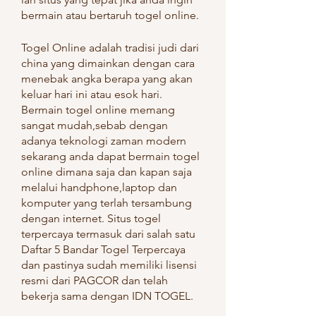
bermain atau bertaruh togel online.
Togel Online adalah tradisi judi dari 
china yang dimainkan dengan cara 
menebak angka berapa yang akan 
keluar hari ini atau esok hari. 
Bermain togel online memang 
sangat mudah,sebab dengan 
adanya teknologi zaman modern 
sekarang anda dapat bermain togel 
online dimana saja dan kapan saja 
melalui handphone,laptop dan 
komputer yang terlah tersambung 
dengan internet. Situs togel 
terpercaya termasuk dari salah satu 
Daftar 5 Bandar Togel Terpercaya 
dan pastinya sudah memiliki lisensi 
resmi dari PAGCOR dan telah 
bekerja sama dengan IDN TOGEL.