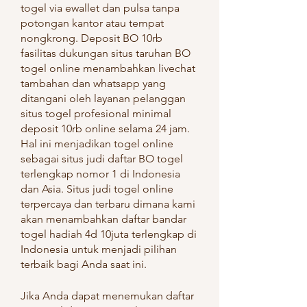
togel via ewallet dan pulsa tanpa 
potongan kantor atau tempat 
nongkrong. Deposit BO 10rb 
fasilitas dukungan situs taruhan BO 
togel online menambahkan livechat 
tambahan dan whatsapp yang 
ditangani oleh layanan pelanggan 
situs togel profesional minimal 
deposit 10rb online selama 24 jam. 
Hal ini menjadikan togel online 
sebagai situs judi daftar BO togel 
terlengkap nomor 1 di Indonesia 
dan Asia. Situs judi togel online 
terpercaya dan terbaru dimana kami 
akan menambahkan daftar bandar 
togel hadiah 4d 10juta terlengkap di 
Indonesia untuk menjadi pilihan 
terbaik bagi Anda saat ini.
Jika Anda dapat menemukan daftar 