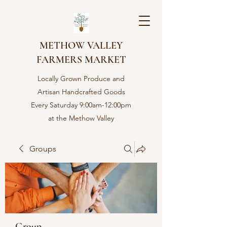
METHOW VALLEY
FARMERS MARKET
Locally Grown Produce and
Artisan Handcrafted Goods
Every Saturday 9:00am-12:00pm
at the Methow Valley
Community center in Twisp,
WA
Groups
Group