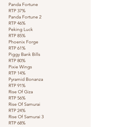
Panda Fortune
RTP 37%
Panda Fortune 2
RTP 46%
Peking Luck
RTP 85%
Phoenix Forge
RTP 61%
Piggy Bank Bills
RTP 80%
Pixie Wings
RTP 14%
Pyramid Bonanza
RTP 91%
Rise Of Giza
RTP 56%
Rise Of Samurai
RTP 24%
Rise Of Samurai 3
RTP 68%