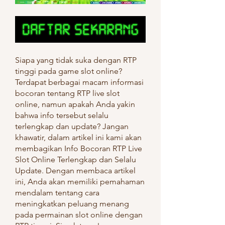
Siapa yang tidak suka dengan RTP 
tinggi pada game slot online? 
Terdapat berbagai macam informasi 
bocoran tentang RTP live slot 
online, namun apakah Anda yakin 
bahwa info tersebut selalu 
terlengkap dan update? Jangan 
khawatir, dalam artikel ini kami akan 
membagikan Info Bocoran RTP Live 
Slot Online Terlengkap dan Selalu 
Update. Dengan membaca artikel 
ini, Anda akan memiliki pemahaman 
mendalam tentang cara 
meningkatkan peluang menang 
pada permainan slot online dengan 