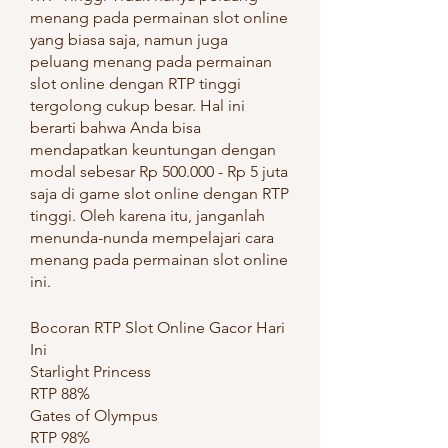
menang pada permainan slot online 
yang biasa saja, namun juga 
peluang menang pada permainan 
slot online dengan RTP tinggi 
tergolong cukup besar. Hal ini 
berarti bahwa Anda bisa 
mendapatkan keuntungan dengan 
modal sebesar Rp 500.000 - Rp 5 juta 
saja di game slot online dengan RTP 
tinggi. Oleh karena itu, janganlah 
menunda-nunda mempelajari cara 
menang pada permainan slot online 
ini.
Bocoran RTP Slot Online Gacor Hari 
Ini
Starlight Princess
RTP 88%
Gates of Olympus
RTP 98%