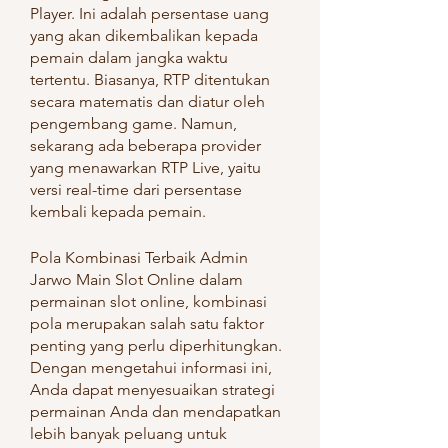
Player. Ini adalah persentase uang 
yang akan dikembalikan kepada 
pemain dalam jangka waktu 
tertentu. Biasanya, RTP ditentukan 
secara matematis dan diatur oleh 
pengembang game. Namun, 
sekarang ada beberapa provider 
yang menawarkan RTP Live, yaitu 
versi real-time dari persentase 
kembali kepada pemain.
Pola Kombinasi Terbaik Admin 
Jarwo Main Slot Online dalam 
permainan slot online, kombinasi 
pola merupakan salah satu faktor 
penting yang perlu diperhitungkan. 
Dengan mengetahui informasi ini, 
Anda dapat menyesuaikan strategi 
permainan Anda dan mendapatkan 
lebih banyak peluang untuk 