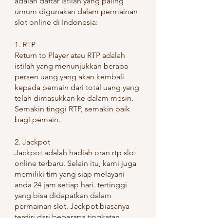
adalah daftar istilah yang paling 
umum digunakan dalam permainan 
slot online di Indonesia:
1. RTP
Return to Player atau RTP adalah 
istilah yang menunjukkan berapa 
persen uang yang akan kembali 
kepada pemain dari total uang yang 
telah dimasukkan ke dalam mesin. 
Semakin tinggi RTP, semakin baik 
bagi pemain.
2. Jackpot
Jackpot adalah hadiah oran rtp slot 
online terbaru. Selain itu, kami juga 
memiliki tim yang siap melayani 
anda 24 jam setiap hari. tertinggi 
yang bisa didapatkan dalam 
permainan slot. Jackpot biasanya 
terdiri dari beberapa tingkatan, 