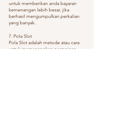
untuk memberikan anda bayaran 
kemenangan lebih besar, jika 
berhasil mengumpulkan perkalian 
yang banyak.
7. Pola Slot
Pola Slot adalah metode atau cara 
untuk memenangkan permainan 
slot online dengan 
menggabungkan berbagai macam 
fitur seperti Spin Turbo, Spin Cepat, 
Double Chance dan Buy Free Spin. 
Pola Slot Gacor diatas yang sudah 
kami berikan adalah salah satu 
contohnya.
8. Free Spin
Free Spin adalah mode dimana 
anda akan mendapatkan jumlah spin 
secara gratis. Fitur Free Spin ini 