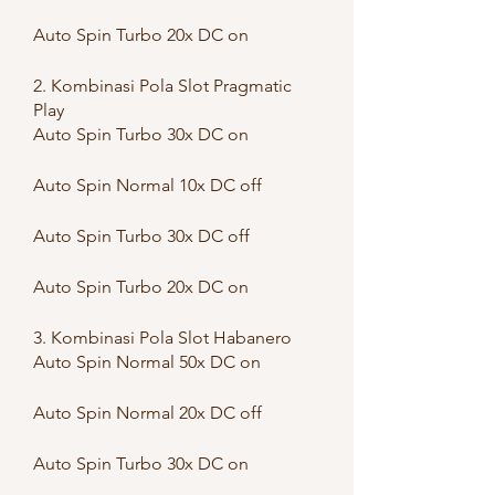
Auto Spin Turbo 20x DC on
2. Kombinasi Pola Slot Pragmatic 
Play
Auto Spin Turbo 30x DC on
Auto Spin Normal 10x DC off
Auto Spin Turbo 30x DC off
Auto Spin Turbo 20x DC on
3. Kombinasi Pola Slot Habanero
Auto Spin Normal 50x DC on
Auto Spin Normal 20x DC off
Auto Spin Turbo 30x DC on