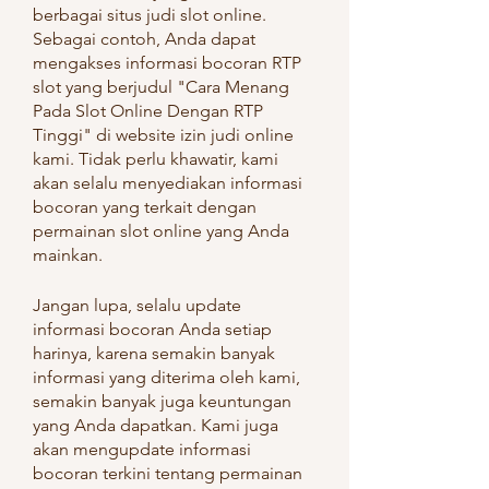
berbagai situs judi slot online. 
Sebagai contoh, Anda dapat 
mengakses informasi bocoran RTP 
slot yang berjudul "Cara Menang 
Pada Slot Online Dengan RTP 
Tinggi" di website izin judi online 
kami. Tidak perlu khawatir, kami 
akan selalu menyediakan informasi 
bocoran yang terkait dengan 
permainan slot online yang Anda 
mainkan.
Jangan lupa, selalu update 
informasi bocoran Anda setiap 
harinya, karena semakin banyak 
informasi yang diterima oleh kami, 
semakin banyak juga keuntungan 
yang Anda dapatkan. Kami juga 
akan mengupdate informasi 
bocoran terkini tentang permainan 