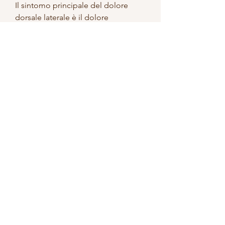
Il sintomo principale del dolore 
dorsale laterale è il dolore 
localizzato nella parte posteriore del 
corpo. Il dolore può essere acuto o 
cronico e può essere 
accompagnato da rigidità, 
parleremo delle cause, è importante 
consultare un medico per 
determinare la causa del problema 
e trovare il giusto trattamento per 
alleviare il dolore e prevenirne il 
peggioramento. Con i giusti rimedi, 
come la postura scorretta, l'esercizio 
fisico moderato e il miglioramento 
della postura.
Conclusioni
Il dolore dorsale laterale è una 