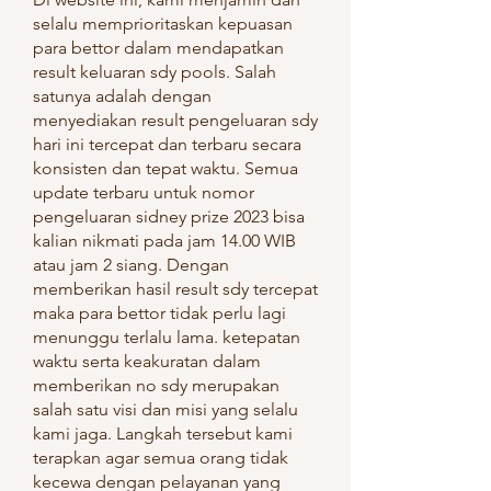
selalu memprioritaskan kepuasan 
para bettor dalam mendapatkan 
result keluaran sdy pools. Salah 
satunya adalah dengan 
menyediakan result pengeluaran sdy 
hari ini tercepat dan terbaru secara 
konsisten dan tepat waktu. Semua 
update terbaru untuk nomor 
pengeluaran sidney prize 2023 bisa 
kalian nikmati pada jam 14.00 WIB 
atau jam 2 siang. Dengan 
memberikan hasil result sdy tercepat 
maka para bettor tidak perlu lagi 
menunggu terlalu lama. ketepatan 
waktu serta keakuratan dalam 
memberikan no sdy merupakan 
salah satu visi dan misi yang selalu 
kami jaga. Langkah tersebut kami 
terapkan agar semua orang tidak 
kecewa dengan pelayanan yang 