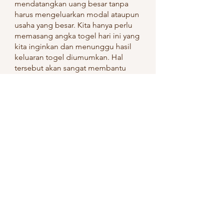
mendatangkan uang besar tanpa 
harus mengeluarkan modal ataupun 
usaha yang besar. Kita hanya perlu 
memasang angka togel hari ini yang 
kita inginkan dan menunggu hasil 
keluaran togel diumumkan. Hal 
tersebut akan sangat membantu 
perekonomian dalam negri tercinta 
kita.
Sesudah anda mendapatkan situs 
judi online terpercaya maka langkah 
selanjutnya adalah memiliki 
referensi angka keluaran sdy prize 
resmi. Dengan memiliki referensi 
tersendiri maka anda akan terhindar 
dari praktek penipuan seperti 
manipulasi hasil pengeluaran sdy. 
Anda hanya perlu mencocoknya 
hasil undian live draw result sdy kami 