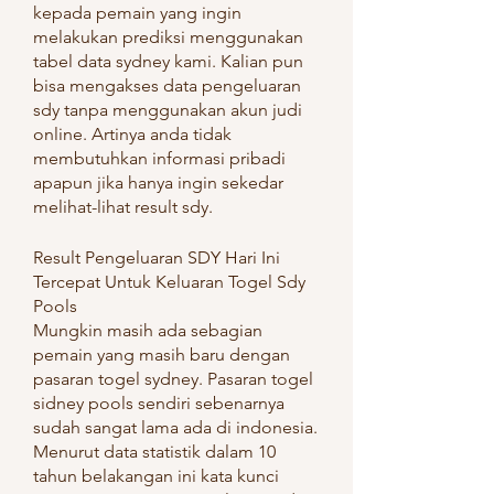
kepada pemain yang ingin 
melakukan prediksi menggunakan 
tabel data sydney kami. Kalian pun 
bisa mengakses data pengeluaran 
sdy tanpa menggunakan akun judi 
online. Artinya anda tidak 
membutuhkan informasi pribadi 
apapun jika hanya ingin sekedar 
melihat-lihat result sdy.
Result Pengeluaran SDY Hari Ini 
Tercepat Untuk Keluaran Togel Sdy 
Pools
Mungkin masih ada sebagian 
pemain yang masih baru dengan 
pasaran togel sydney. Pasaran togel 
sidney pools sendiri sebenarnya 
sudah sangat lama ada di indonesia. 
Menurut data statistik dalam 10 
tahun belakangan ini kata kunci 