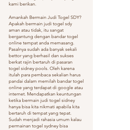
kami berikan.
Amankah Bermain Judi Togel SDY?
Apakah bermain judi togel sdy 
aman atau tidak, itu sangat 
bergantung dengan bandar togel 
online tempat anda memasang. 
Pasalnya sudah ada banyak sekali 
bettor yang berhasil dan sukses 
berkat rajin bertaruh di pasaran 
togel sidney pools. Oleh karena 
itulah para pembaca sekalian harus 
pandai dalam memilah bandar togel 
online yang terdapat di google atau 
internet. Mendapatkan keuntungan 
ketika bermain judi togel sidney 
hanya bisa kita nikmati apabila kita 
bertaruh di tempat yang tepat. 
Sudah menjadi rahasia umum kalau 
permainan togel sydney bisa 