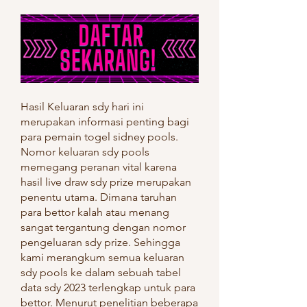
Hasil Keluaran sdy hari ini 
merupakan informasi penting bagi 
para pemain togel sidney pools. 
Nomor keluaran sdy pools 
memegang peranan vital karena 
hasil live draw sdy prize merupakan 
penentu utama. Dimana taruhan 
para bettor kalah atau menang 
sangat tergantung dengan nomor 
pengeluaran sdy prize. Sehingga 
kami merangkum semua keluaran 
sdy pools ke dalam sebuah tabel 
data sdy 2023 terlengkap untuk para 
bettor. Menurut penelitian beberapa 