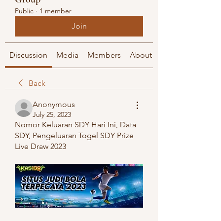
Public
·
1 member
Join
Discussion
Media
Members
About
Back
Anonymous
July 25, 2023
Nomor Keluaran SDY Hari Ini, Data 
SDY, Pengeluaran Togel SDY Prize 
Live Draw 2023 