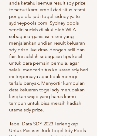
anda ketahui semua result sdy prize 
tersebut kami ambil dari situs resmi 
pengelola judi togel sidney yaitu 
sydneypools.com. Sydney pools 
sendiri sudah di akui oleh WLA 
sebagai organisasi resmi yang 
menjalankan undian result keluaran 
sdy prize live draw dengan adil dan 
fair. Ini adalah sebagaian tips kecil 
untuk para pemain pemula, agar 
selalu mencari situs keluaran sdy hari 
ini terpercaya agar tidak merugi 
terlalu banyak. Menyortir kumpulan 
data keluaran togel sdy merupakan 
langkah wajib yang harus kamu 
tempuh untuk bisa meraih hadiah 
utama sdy prize.
Tabel Data SDY 2023 Terlengkap 
Untuk Pasaran Judi Togel Sdy Pools