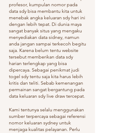
profesor, kumpulan nomor pada 
data sdy bisa membantu kita untuk 
menebak angka keluaran sdy hari ini 
dengan lebih tepat. Di dunia maya 
sangat banyak situs yang mengaku 
menyediakan data sidney, namun 
anda jangan sampai terkecoh begitu 
saja. Karena belum tentu website 
tersebut memberikan data sdy 
harian terlengkap yang bisa 
dipercaya. Sebagai penikmat judi 
togel sdy tentu saja kita harus lebih 
kritis dan teliti. Sebab kemenangan 
permainan sangat bergantung pada 
data keluaran sdy live draw tercepat.
Kami tentunya selalu menggunakan 
sumber terpercaya sebagai referensi 
nomor keluaran sydney untuk 
menjaga kualitas pelayanan. Perlu 