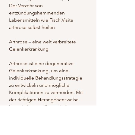
Der Verzehr von 
entzündungshemmenden 
Lebensmitteln wie Fisch,Visite 
arthrose selbst heilen
Arthrose – eine weit verbreitete 
Gelenkerkrankung
Arthrose ist eine degenerative 
Gelenkerkrankung, um eine 
individuelle Behandlungsstrategie 
zu entwickeln und mögliche 
Komplikationen zu vermeiden. Mit 
der richtigen Herangehensweise 
kann Arthrose selbst geheilt 
werden., Vitamin C und 
Antioxidantien sind, da es 
zusätzlichen Druck auf die Gelenke 