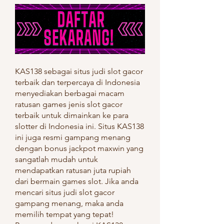
KAS138 sebagai situs judi slot gacor 
terbaik dan terpercaya di Indonesia 
menyediakan berbagai macam 
ratusan games jenis slot gacor 
terbaik untuk dimainkan ke para 
slotter di Indonesia ini. Situs KAS138 
ini juga resmi gampang menang 
dengan bonus jackpot maxwin yang 
sangatlah mudah untuk 
mendapatkan ratusan juta rupiah 
dari bermain games slot. Jika anda 
mencari situs judi slot gacor 
gampang menang, maka anda 
memilih tempat yang tepat! 