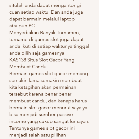
situlah anda dapat mengantongi 
cuan setiap waktu. Dan anda juga 
dapat bermain melalui laptop 
ataupun PC.
Menyediakan Banyak Turnamen, 
turname di games slot juga dapat 
anda ikuti di setiap waktunya tinggal 
anda pilih saja gamesnya
KAS138 Situs Slot Gacor Yang 
Membuat Candu
Bermain games slot gacor memang 
semakin lama semakin membuat 
kita ketagihan akan permainan 
tersebut karena benar benar 
membuat candu, dan kenapa harus 
bermain slot gacor menurut saya ya 
bisa menjadi sumber passive 
income yang cukup sangat lumayan. 
Tentunya games slot gacor ini 
menjadi salah satu pilihan 