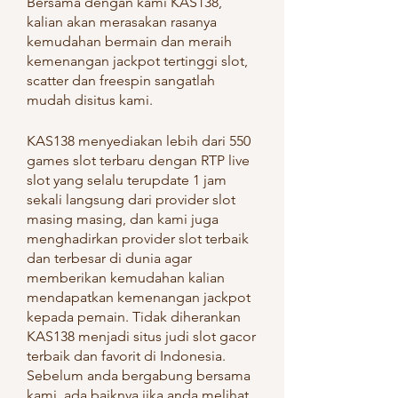
Bersama dengan kami KAS138, 
kalian akan merasakan rasanya 
kemudahan bermain dan meraih 
kemenangan jackpot tertinggi slot, 
scatter dan freespin sangatlah 
mudah disitus kami.
KAS138 menyediakan lebih dari 550 
games slot terbaru dengan RTP live 
slot yang selalu terupdate 1 jam 
sekali langsung dari provider slot 
masing masing, dan kami juga 
menghadirkan provider slot terbaik 
dan terbesar di dunia agar 
memberikan kemudahan kalian 
mendapatkan kemenangan jackpot 
kepada pemain. Tidak diherankan 
KAS138 menjadi situs judi slot gacor 
terbaik dan favorit di Indonesia. 
Sebelum anda bergabung bersama 
kami, ada baiknya jika anda melihat 