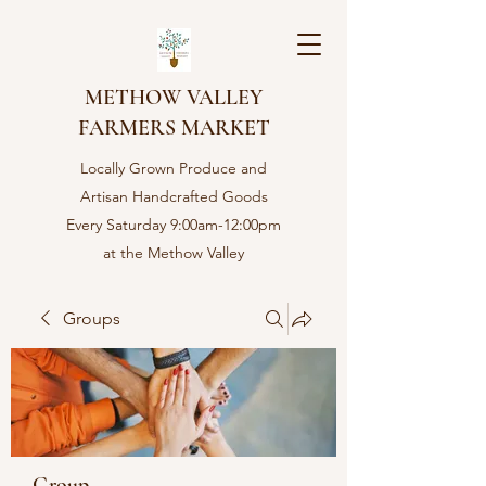
METHOW VALLEY
FARMERS MARKET
Locally Grown Produce and
Artisan Handcrafted Goods
Every Saturday 9:00am-12:00pm
at the Methow Valley
Community center in Twisp,
WA
Groups
Group