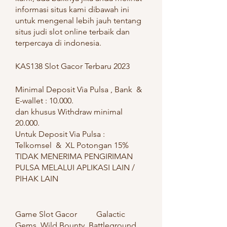
informasi situs kami dibawah ini 
untuk mengenal lebih jauh tentang 
situs judi slot online terbaik dan 
terpercaya di indonesia.
KAS138 Slot Gacor Terbaru 2023
Minimal Deposit Via Pulsa , Bank  & 
E-wallet : 10.000.
dan khusus Withdraw minimal 
20.000.
Untuk Deposit Via Pulsa :
Telkomsel  &  XL Potongan 15%
TIDAK MENERIMA PENGIRIMAN 
PULSA MELALUI APLIKASI LAIN / 
PIHAK LAIN
Game Slot Gacor	Galactic 
Gems, Wild Bounty, Battleground, 