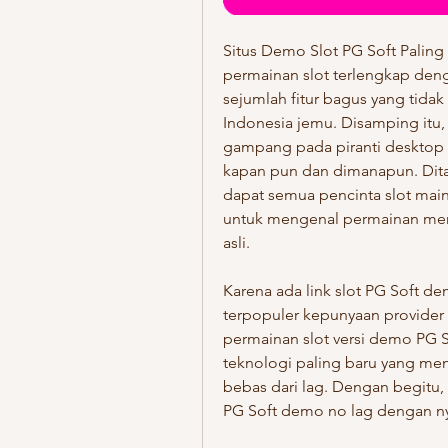
Situs Demo Slot PG Soft Paling
permainan slot terlengkap den
sejumlah fitur bagus yang tidak
Indonesia jemu. Disamping itu,
gampang pada piranti desktop da
kapan pun dan dimanapun. Dit
dapat semua pencinta slot maink
untuk mengenal permainan mere
asli.
Karena ada link slot PG Soft d
terpopuler kepunyaan provider in
permainan slot versi demo PG Sof
teknologi paling baru yang men
bebas dari lag. Dengan begitu,
PG Soft demo no lag dengan n