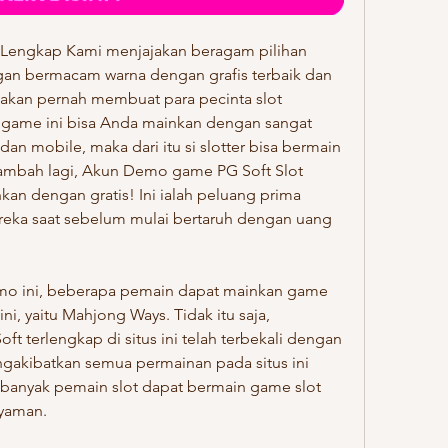
 Lengkap Kami menjajakan beragam pilihan 
gan bermacam warna dengan grafis terbaik dan 
 akan pernah membuat para pecinta slot 
 game ini bisa Anda mainkan dengan sangat 
n mobile, maka dari itu si slotter bisa bermain 
ambah lagi, Akun Demo game PG Soft Slot 
an dengan gratis! Ini ialah peluang prima 
ka saat sebelum mulai bertaruh dengan uang 
emo ini, beberapa pemain dapat mainkan game 
i, yaitu Mahjong Ways. Tidak itu saja, 
t terlengkap di situs ini telah terbekali dengan 
gakibatkan semua permainan pada situs ini 
 banyak pemain slot dapat bermain game slot 
yaman.