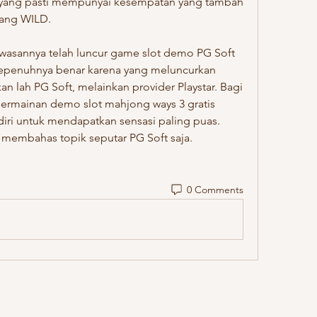
 yang pasti mempunyai kesempatan yang tambah 
ang WILD.
hwasannya telah luncur game slot demo PG Soft 
sepenuhnya benar karena yang meluncurkan 
 lah PG Soft, melainkan provider Playstar. Bagi 
rmainan demo slot mahjong ways 3 gratis 
iri untuk mendapatkan sensasi paling puas. 
 membahas topik seputar PG Soft saja.
0 Comments