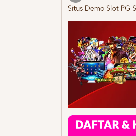
Situs Demo Slot PG S