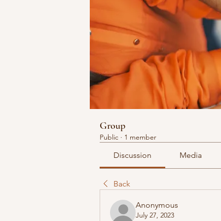
Group
Public
·
1 member
Discussion
Media
Back
Anonymous
July 27, 2023