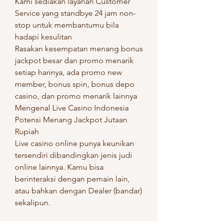
Kami sediakan layanan Customer 
Service yang standbye 24 jam non-
stop untuk membantumu bila 
hadapi kesulitan
Rasakan kesempatan menang bonus 
jackpot besar dan promo menarik 
setiap harinya, ada promo new 
member, bonus spin, bonus depo 
casino, dan promo menarik lainnya
Mengenal Live Casino Indonesia 
Potensi Menang Jackpot Jutaan 
Rupiah
Live casino online punya keunikan 
tersendiri dibandingkan jenis judi 
online lainnya. Kamu bisa 
berinteraksi dengan pemain lain, 
atau bahkan dengan Dealer (bandar) 
sekalipun.