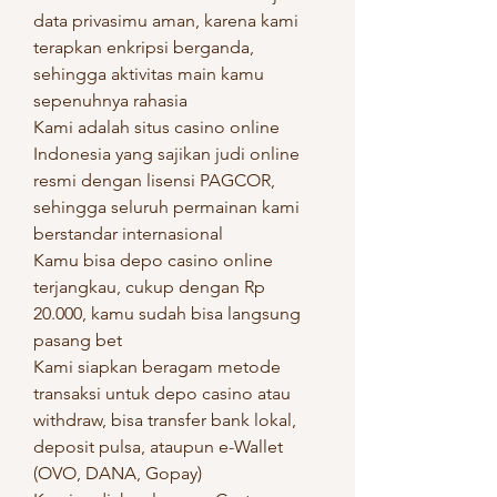
data privasimu aman, karena kami 
terapkan enkripsi berganda, 
sehingga aktivitas main kamu 
sepenuhnya rahasia
Kami adalah situs casino online 
Indonesia yang sajikan judi online 
resmi dengan lisensi PAGCOR, 
sehingga seluruh permainan kami 
berstandar internasional
Kamu bisa depo casino online 
terjangkau, cukup dengan Rp 
20.000, kamu sudah bisa langsung 
pasang bet
Kami siapkan beragam metode 
transaksi untuk depo casino atau 
withdraw, bisa transfer bank lokal, 
deposit pulsa, ataupun e-Wallet 
(OVO, DANA, Gopay)