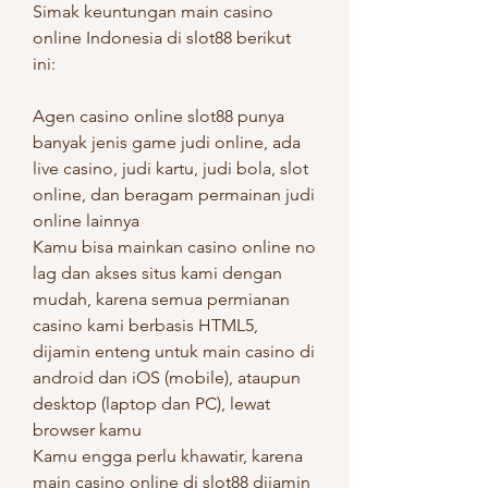
Simak keuntungan main casino 
online Indonesia di slot88 berikut 
ini:
Agen casino online slot88 punya 
banyak jenis game judi online, ada 
live casino, judi kartu, judi bola, slot 
online, dan beragam permainan judi 
online lainnya
Kamu bisa mainkan casino online no 
lag dan akses situs kami dengan 
mudah, karena semua permianan 
casino kami berbasis HTML5, 
dijamin enteng untuk main casino di 
android dan iOS (mobile), ataupun 
desktop (laptop dan PC), lewat 
browser kamu
Kamu engga perlu khawatir, karena 
main casino online di slot88 dijamin 