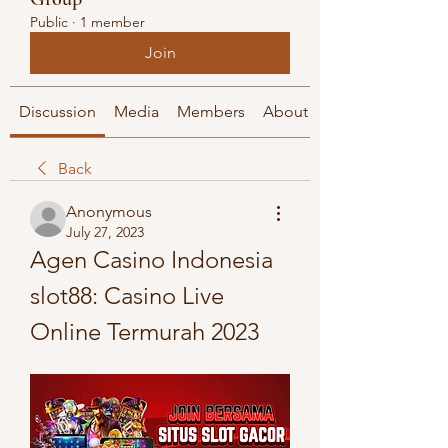
Public
·
1 member
Join
Discussion
Media
Members
About
Back
Anonymous
July 27, 2023
Agen Casino Indonesia 
slot88: Casino Live 
Online Termurah 2023