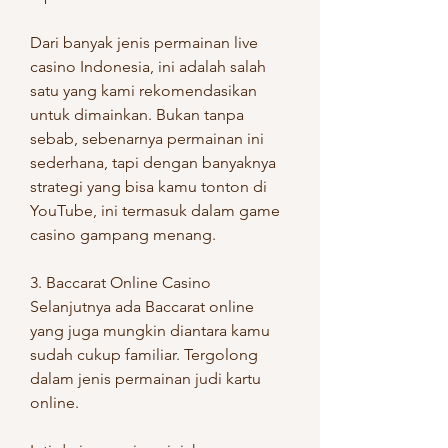
Dari banyak jenis permainan live 
casino Indonesia, ini adalah salah 
satu yang kami rekomendasikan 
untuk dimainkan. Bukan tanpa 
sebab, sebenarnya permainan ini 
sederhana, tapi dengan banyaknya 
strategi yang bisa kamu tonton di 
YouTube, ini termasuk dalam game 
casino gampang menang.
3. Baccarat Online Casino
Selanjutnya ada Baccarat online 
yang juga mungkin diantara kamu 
sudah cukup familiar. Tergolong 
dalam jenis permainan judi kartu 
online.