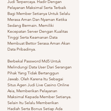
Judi Terpercaya. Hadir Dengan 
Pelayanan Maksimal Serta Terbaik 
Bagi Member Setianya Untuk Selalu 
Merasa Aman Dan Nyaman Ketika 
Sedang Bermain. Memiliki 
Kecepatan Server Dengan Kualitas 
Tinggi Serta Keamanan Data 
Membuat Bettor Serasa Aman Akan 
Data Pribadinya.
Berbekal Password Md5 Untuk 
Melindungi Data User Dari Serangan 
Pihak Yang Tidak Bertanggun 
Jawab. Oleh Karena Itu Sebagai 
Situs Agen Judi Live Casino Online 
Asia, Memberikan Pelayanan 
Maksimal Kepada Member Setianya. 
Selain Itu Selalu Memberikan 
Hadiah Serta Bonus Setiap Ada 