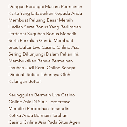
Dengan Berbagai Macam Permainan 
Kartu Yang Ditawarkan Kepada Anda 
Membuat Peluang Besar Meraih 
Hadiah Serta Bonus Yang Berlimpah. 
Terdapat Suguhan Bonus Menarik 
Serta Perkalian Ganda Membuat 
Situs Daftar Live Casino Online Asia 
Sering Dikunjungi Dalam Pekan Ini. 
Membuktikan Bahwa Permainan 
Taruhan Judi Kartu Online Sangat 
Diminati Setiap Tahunnya Oleh 
Kalangan Bettor.
Keunggulan Bermain Live Casino 
Online Asia Di Situs Terpercaya
Memiliki Perbedaan Tersendiri 
Ketika Anda Bermain Taruhan 
Casino Online Asia Pada Situs Agen 