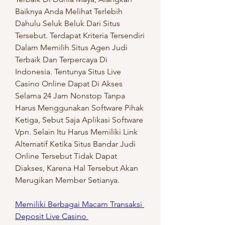
Baiknya Anda Melihat Terlebih 
Dahulu Seluk Beluk Dari Situs 
Tersebut. Terdapat Kriteria Tersendiri 
Dalam Memilih Situs Agen Judi 
Terbaik Dan Terpercaya Di 
Indonesia. Tentunya Situs Live 
Casino Online Dapat Di Akses 
Selama 24 Jam Nonstop Tanpa 
Harus Menggunakan Software Pihak 
Ketiga, Sebut Saja Aplikasi Software 
Vpn. Selain Itu Harus Memiliki Link 
Alternatif Ketika Situs Bandar Judi 
Online Tersebut Tidak Dapat 
Diakses, Karena Hal Tersebut Akan 
Merugikan Member Setianya.
Memiliki Berbagai Macam Transaksi 
Deposit Live Casino 