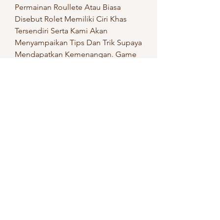
Permainan Roullete Atau Biasa 
Disebut Rolet Memiliki Ciri Khas 
Tersendiri Serta Kami Akan 
Menyampaikan Tips Dan Trik Supaya 
Mendapatkan Kemenangan. Game 
Rolet Ini Memiliki Tampilan Unik 
Serta Berasal Dari Negara Eropa 
Dengan Menghadirkan Bola Kecil 
Dan Roda Putar Memiliki Angka 0-
36. Terdapat Warna Merah Pada 
Angka Genap, Warna Hitam Angka 
Ganjil Serta Warna Hijau Pada Angka 
0 Pada Meja Live Casino Online Asia.
Memiliki Beberapa Fitur Dalam 
Memasang Taruhan Bet Pada Meja 
Yang Telah Disediakan. Bettor Dapat 
Memasang Bet Berupa Angka 
Maupun Warna. Untuk Mendapatkan 