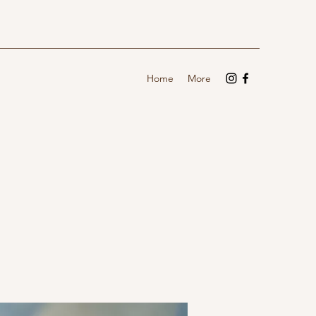
Home
More