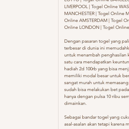
LIVERPOOL | Togel Online WAS
MANCHESTER | Togel Online Ma
Online AMSTERDAM | Togel Onli
Online LONDON | Togel Onlin
Dengan pasaran togel yang pali
terbesar di dunia ini memudahk
untuk menambah penghasilan kar
satu cara mendapatkan keuntunga
hadiah 2d 100rb yang bisa menja
memiliki modal besar untuk ber
sangat murah untuk memasang t
sudah bisa melakukan bet pada
hanya dengan pulsa 10 ribu semu
dimainkan.
Sebagai bandar togel yang cukup
asal-asalan akan tetapi karena