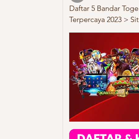
Daftar 5 Bandar Toge
Terpercaya 2023 > Si