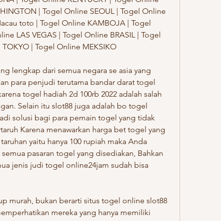
HINGTON | Togel Online SEOUL | Togel Online 
cau toto | Togel Online KAMBOJA | Togel 
ne LAS VEGAS | Togel Online BRASIL | Togel 
e TOKYO | Togel Online MEKSIKO
ng lengkap dari semua negara se asia yang 
an para penjudi terutama bandar darat togel 
ena togel hadiah 2d 100rb 2022 adalah salah 
n. Selain itu slot88 juga adalah bo togel 
di solusi bagi para pemain togel yang tidak 
taruh Karena menawarkan harga bet togel yang 
aruhan yaitu hanya 100 rupiah maka Anda 
 semua pasaran togel yang disediakan, Bahkan 
a jenis judi togel online24jam sudah bisa 
 murah, bukan berarti situs togel online slot88 
 memperhatikan mereka yang hanya memiliki 