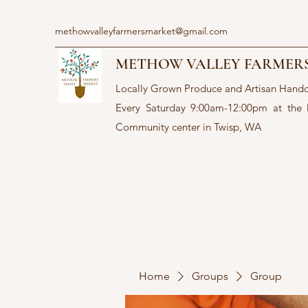
methowvalleyfarmersmarket@gmail.com
METHOW VALLEY FARMER
Locally Grown Produce and Artisan Hand
Every Saturday 9:00am-12:00pm at the
Community center in Twisp, WA
Home
Groups
Group