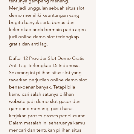
tentunya gampang menang. 
Menjadi unggulan sebuah situs slot 
demo memiliki keuntungan yang 
begitu banyak serta bonus dan 
kelengkap anda bermain pada agen 
judi online demo slot terlengkap 
gratis dan anti lag.
Daftar 12 Provider Slot Demo Gratis 
Anti Lag Terlengkap Di Indonesia
Sekarang ini pilihan situs slot yang 
tawarkan perjudian online demo slot 
benar-benar banyak. Tetapi bila 
kamu cari salah satunya pilihan 
website judi demo slot gacor dan 
gampang menang, pasti harus 
kerjakan proses-proses penelusuran. 
Dalam masalah ini seharusnya kamu 
mencari dan tentukan pilihan situs 