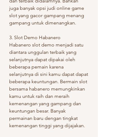
dan terbaik didalamnya. Bahkan 
juga banyak opsi judi online game 
slot yang gacor gampang menang 
gampang untuk dimenangkan.
3. Slot Demo Habanero
Habanero slot demo menjadi satu 
diantara unggulan terbaik yang 
selanjutnya dapat dipakai oleh 
beberapa pemain karena 
selanjutnya di sini kamu dapat dapat 
beberapa keuntungan. Bermain slot 
bersama habanero memungkinkan 
kamu untuk raih dan meraih 
kemenangan yang gampang dan 
keuntungan besar. Banyak 
permainan baru dengan tingkat 
kemenangan tinggi yang dijajakan.