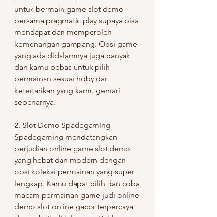
untuk bermain game slot demo 
bersama pragmatic play supaya bisa 
mendapat dan memperoleh 
kemenangan gampang. Opsi game 
yang ada didalamnya juga banyak 
dan kamu bebas untuk pilih 
permainan sesuai hoby dan 
ketertarikan yang kamu gemari 
sebenarnya.
2. Slot Demo Spadegaming
Spadegaming mendatangkan 
perjudian online game slot demo 
yang hebat dan modern dengan 
opsi koleksi permainan yang super 
lengkap. Kamu dapat pilih dan coba 
macam permainan game judi online 
demo slot online gacor terpercaya 