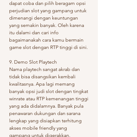
dapat coba dan pilih beragam opsi 
perjudian slot yang gampang untuk 
dimenangi dengan keuntungan 
yang semakin banyak. Oleh karena 
itu dalami dan cari info 
bagaimanakah cara kamu bermain 
game slot dengan RTP tinggi di sini.
9. Demo Slot Playtech
Nama playtech sangat akrab dan 
tidak bisa disangsikan kembali 
kwalitasnya. Apa lagi memang 
banyak opsi judi slot dengan tingkat 
winrate atau RTP kemenangan tinggi 
yang ada didalamnya. Banyak pula 
penawaran dukungan dan sarana 
lengkap yang disiapkan terhitung 
akses mobile friendly yang 
gampang untuk digerakkan.