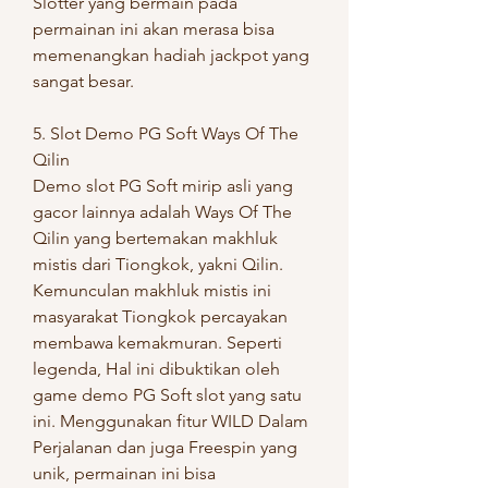
Slotter yang bermain pada 
permainan ini akan merasa bisa 
memenangkan hadiah jackpot yang 
sangat besar.
5. Slot Demo PG Soft Ways Of The 
Qilin
Demo slot PG Soft mirip asli yang 
gacor lainnya adalah Ways Of The 
Qilin yang bertemakan makhluk 
mistis dari Tiongkok, yakni Qilin. 
Kemunculan makhluk mistis ini 
masyarakat Tiongkok percayakan 
membawa kemakmuran. Seperti 
legenda, Hal ini dibuktikan oleh 
game demo PG Soft slot yang satu 
ini. Menggunakan fitur WILD Dalam 
Perjalanan dan juga Freespin yang 
unik, permainan ini bisa 