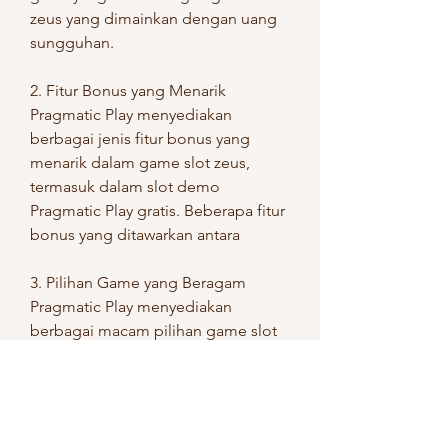
zeus yang dimainkan dengan uang 
sungguhan.
2. Fitur Bonus yang Menarik
Pragmatic Play menyediakan 
berbagai jenis fitur bonus yang 
menarik dalam game slot zeus, 
termasuk dalam slot demo 
Pragmatic Play gratis. Beberapa fitur 
bonus yang ditawarkan antara
3. Pilihan Game yang Beragam
Pragmatic Play menyediakan 
berbagai macam pilihan game slot 
zeus yang dapat dipilih oleh 
pemain. Dalam slot demo Pragmatic 
Play gratis, pemain dapat mencoba 
berbagai jenis game slot zeus yang 