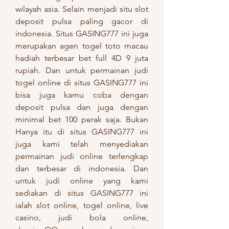
wilayah asia. Selain menjadi situ slot 
deposit pulsa paling gacor di 
indonesia. Situs GASING777 ini juga 
merupakan agen togel toto macau 
hadiah terbesar bet full 4D 9 juta 
rupiah. Dan untuk permainan judi 
togel online di situs GASING777 ini 
bisa juga kamu coba dengan 
deposit pulsa dan juga dengan 
minimal bet 100 perak saja. Bukan 
Hanya itu di situs GASING777 ini 
juga kami telah menyediakan 
permainan judi online terlengkap 
dan terbesar di indonesia. Dan 
untuk judi online yang kami 
sediakan di situs GASING777 ini 
ialah slot online, togel online, live 
casino, judi bola online, 