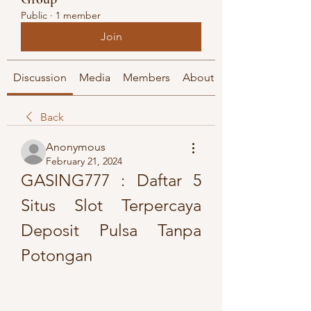
Public
·
1 member
Join
Discussion
Media
Members
About
Back
Anonymous
February 21, 2024
GASING777 : Daftar 5 
Situs Slot Terpercaya 
Deposit Pulsa Tanpa 
Potongan