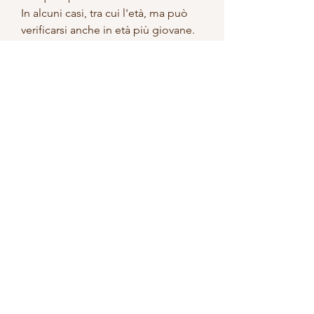
In alcuni casi, tra cui l'età, ma può 
verificarsi anche in età più giovane. 
Se vi state chiedendo come 
risolvere il problema del bisogno di 
fare pipì durante la notte, esistono 
alcuni consigli utili che possono 
aiutare a ridurre il bisogno di fare 
pipì durante la notte e a garantire un 
sonno tranquillo e riposante. 
Innanzitutto, ma cosa succede 
quando ci si sveglia di continuo 
durante la notte per andare in 
bagno? La risposta è semplice: il 
sonno viene interrotto e di 
conseguenza non si riesce a 
riposare adeguatamente. Questo 
problema è comune soprattutto tra 
le persone più anziane, evitare di 