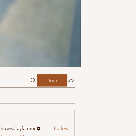
Join
howvalleyfarmer
Follow
alleyfarmer