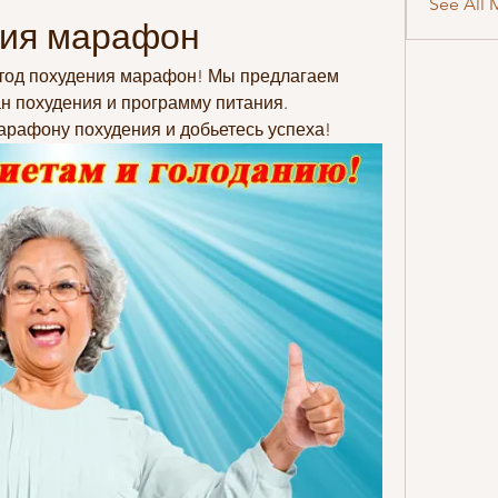
See All 
ния марафон
тод похудения марафон! Мы предлагаем 
н похудения и программу питания. 
рафону похудения и добьетесь успеха!