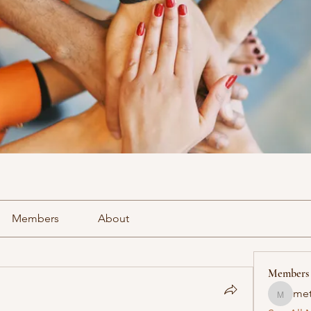
Members
About
Members
met
methowv