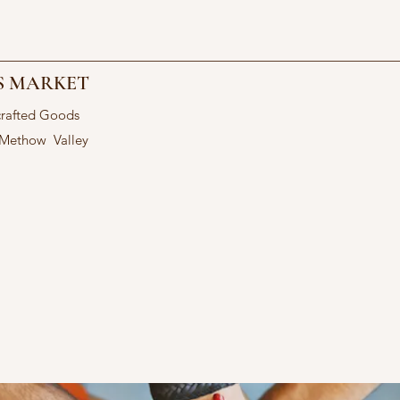
S MARKET
crafted Goods
 Methow Valley