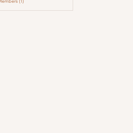
Members (1)