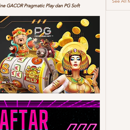
See All 
line GACOR Pragmatic Play dan PG Soft