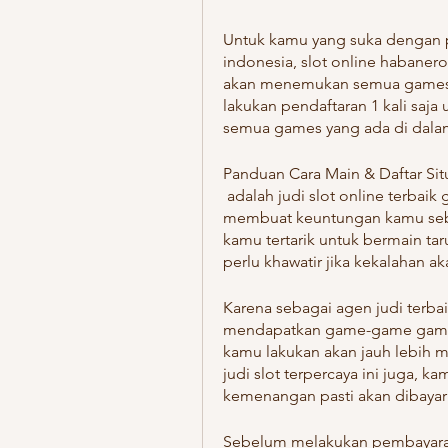
Untuk kamu yang suka dengan pe
indonesia, slot online habaner
akan menemukan semua games d
lakukan pendaftaran 1 kali saja
semua games yang ada di dalam a
Panduan Cara Main & Daftar Sit
 adalah judi slot online terbaik gampang menang dan terpercaya yang akan 
membuat keuntungan kamu sebag
kamu tertarik untuk bermain taruh
perlu khawatir jika kekalahan a
Karena sebagai agen judi terb
mendapatkan game-game gampa
kamu lakukan akan jauh lebih 
judi slot terpercaya ini juga, k
kemenangan pasti akan dibaya
Sebelum melakukan pembayaran a