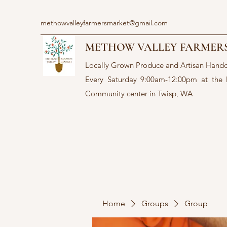
methowvalleyfarmersmarket@gmail.com
METHOW VALLEY FARMER
Locally Grown Produce and Artisan Hand
Every Saturday 9:00am-12:00pm at the
Community center in Twisp, WA
Home
Groups
Group