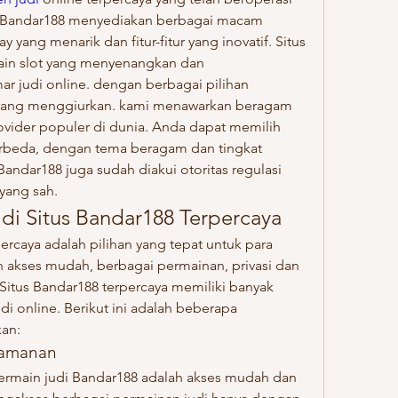
u. Bandar188 menyediakan berbagai macam 
ang menarik dan fitur-fitur yang inovatif. Situs 
in slot yang menyenangkan dan 
judi online. dengan berbagai pilihan 
 yang menggiurkan. kami menawarkan beragam 
ovider populer di dunia. Anda dapat memilih 
erbeda, dengan tema beragam dan tingkat 
andar188 juga sudah diakui otoritas regulasi 
 yang sah.
di Situs Bandar188 Terpercaya
ercaya adalah pilihan yang tepat untuk para 
akses mudah, berbagai permainan, privasi dan 
Situs Bandar188 terpercaya memiliki banyak 
 online. Berikut ini adalah beberapa 
an:
yamanan
ermain judi Bandar188 adalah akses mudah dan 