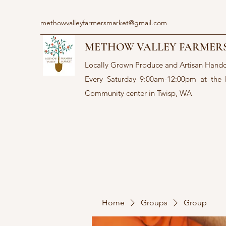
methowvalleyfarmersmarket@gmail.com
METHOW VALLEY FARMER
Locally Grown Produce and Artisan Hand
Every Saturday 9:00am-12:00pm at the
Community center in Twisp, WA
Home
Groups
Group