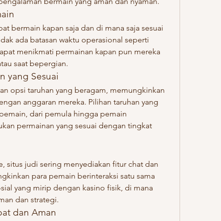
 pengalaman bermain yang aman dan nyaman.
main
at bermain kapan saja dan di mana saja sesuai 
ak ada batasan waktu operasional seperti 
 dapat menikmati permainan kapan pun mereka 
tau saat bepergian.
n yang Sesuai
kan opsi taruhan yang beragam, memungkinkan 
ngan anggaran mereka. Pilihan taruhan yang 
pemain, dari pemula hingga pemain 
an permainan yang sesuai dengan tingkat 
 situs judi sering menyediakan fitur chat dan 
inkan para pemain berinteraksi satu sama 
sial yang mirip dengan kasino fisik, di mana 
an dan strategi.
epat dan Aman