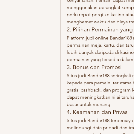
kenyamanan. Pemain dapat men
menggunakan perangkat komputer
perlu repot pergi ke kasino ata
menghemat waktu dan biaya tra
2. Pilihan Permainan yang
Platform judi online Bandar188
permainan meja, kartu, dan taru
lebih banyak daripada di kasino
permainan yang tersedia dalam s
3. Bonus dan Promosi
Situs judi Bandar188 seringkal
kepada para pemain, terutama 
gratis, cashback, dan program 
dapat meningkatkan nilai taru
besar untuk menang.
4. Keamanan dan Privasi
Situs judi Bandar188 terpercay
melindungi data pribadi dan tr