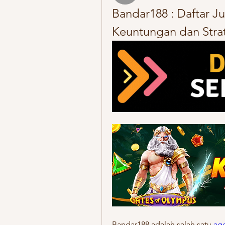
Bandar188 : Daftar Ju
Keuntungan dan Stra
Bandar188 adalah salah satu 
age