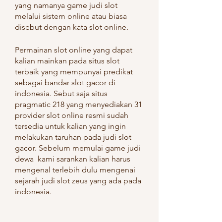
yang namanya game judi slot 
melalui sistem online atau biasa 
disebut dengan kata slot online.
Permainan slot online yang dapat 
kalian mainkan pada situs slot 
terbaik yang mempunyai predikat 
sebagai bandar slot gacor di 
indonesia. Sebut saja situs  
pragmatic 218 yang menyediakan 31 
provider slot online resmi sudah 
tersedia untuk kalian yang ingin 
melakukan taruhan pada judi slot 
gacor. Sebelum memulai game judi 
dewa  kami sarankan kalian harus 
mengenal terlebih dulu mengenai 
sejarah judi slot zeus yang ada pada 
indonesia.