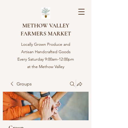
METHOW VALLEY
FARMERS MARKET
Locally Grown Produce and
Artisan Handcrafted Goods
Every Saturday 9:00am-12:00pm
at the Methow Valley
Community center in Twisp,
WA
Groups
Group