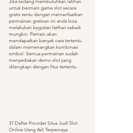
Jika sedang membutuhkan latihan 
untuk bermain game slot secara 
gratis tentu dengan memanfaatkan 
permainan gratisan ini anda bisa 
melakukan kegiatan latihan sebaik 
mungkin. Pemain akan 
mendapatkan banyak cara tertentu 
dalam memenangkan kombinasi 
simbol. Semua permainan sudah 
menyediakan demo slot yang 
dilengkapi dengan fitur tertentu.
31 Daftar Provider Situs Judi Slot 
Online Uang Asli Terpercaya