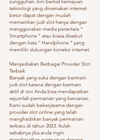
sungguhan, kini berkat kemajuan 
teknologi yang dinamakan internet 
betor dapat dengan mudah 
memainkan judi slot hanya dengan 
menggunakan media perantara “ 
Smartphone “ atau biasa disebut 
dengan kata “ Handphone “ yang 
memiliki dukungan koneksi internet.
Menyediakan Berbagai Provider Slot 
Terbaik
Banyak yang suka dengan bermain 
judi slot karena dengan bermain 
aktif di sini Anda bisa mendapatkan 
sejumlah permainan yang bervariasi. 
Kami sudah bekerjasama dengan 
provider slot online yang telah 
menghadirkan banyak permainan 
terbaru di tahun 2023. Itulah 
sebabnya jika anda ingin 
mendapatkan permainan dengan 