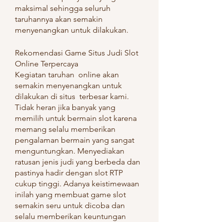
maksimal sehingga seluruh 
taruhannya akan semakin 
menyenangkan untuk dilakukan.
Rekomendasi Game Situs Judi Slot 
Online Terpercaya
Kegiatan taruhan  online akan 
semakin menyenangkan untuk 
dilakukan di situs  terbesar kami. 
Tidak heran jika banyak yang 
memilih untuk bermain slot karena 
memang selalu memberikan 
pengalaman bermain yang sangat 
menguntungkan. Menyediakan 
ratusan jenis judi yang berbeda dan 
pastinya hadir dengan slot RTP 
cukup tinggi. Adanya keistimewaan 
inilah yang membuat game slot 
semakin seru untuk dicoba dan 
selalu memberikan keuntungan 