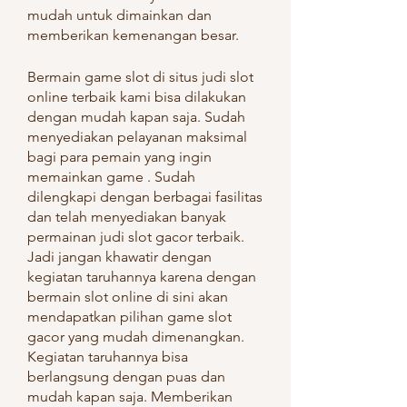
mudah untuk dimainkan dan 
memberikan kemenangan besar.
Bermain game slot di situs judi slot 
online terbaik kami bisa dilakukan 
dengan mudah kapan saja. Sudah 
menyediakan pelayanan maksimal 
bagi para pemain yang ingin 
memainkan game . Sudah 
dilengkapi dengan berbagai fasilitas 
dan telah menyediakan banyak 
permainan judi slot gacor terbaik. 
Jadi jangan khawatir dengan 
kegiatan taruhannya karena dengan 
bermain slot online di sini akan 
mendapatkan pilihan game slot 
gacor yang mudah dimenangkan. 
Kegiatan taruhannya bisa 
berlangsung dengan puas dan 
mudah kapan saja. Memberikan 