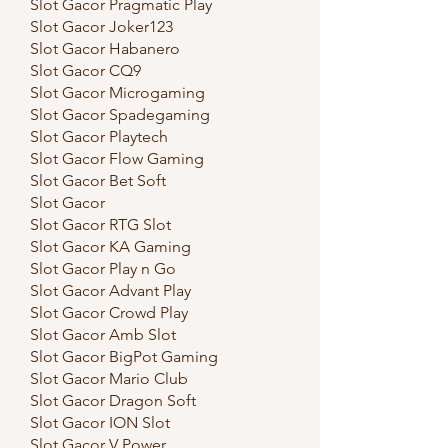
Slot Gacor Pragmatic Play
Slot Gacor Joker123
Slot Gacor Habanero
Slot Gacor CQ9
Slot Gacor Microgaming
Slot Gacor Spadegaming
Slot Gacor Playtech
Slot Gacor Flow Gaming
Slot Gacor Bet Soft
Slot Gacor 
Slot Gacor RTG Slot
Slot Gacor KA Gaming
Slot Gacor Play n Go
Slot Gacor Advant Play
Slot Gacor Crowd Play
Slot Gacor Amb Slot
Slot Gacor BigPot Gaming
Slot Gacor Mario Club
Slot Gacor Dragon Soft
Slot Gacor ION Slot
Slot Gacor V Power