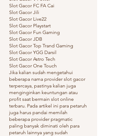
Slot Gacor FC FA Cai
Slot Gacor Jili
Slot Gacor Live22
Slot Gacor Playstart
Slot Gacor Fun Gaming
Slot Gacor JDB
Slot Gacor Top Trand Gaming
Slot Gacor YGG Darsil
Slot Gacor Astro Tech
Slot Gacor One Touch
Jika kalian sudah mengetahui 
beberapa nama provider slot gacor 
terpercaya, pastinya kalian juga 
menginginkan keuntungan atau 
profit saat bermain slot online 
terbaru. Pada artikel ini para petaruh 
juga harus pandai memilah 
beberapa provider pragmatic  
paling banyak diminati oleh para 
petaruh lainnya yang sudah 