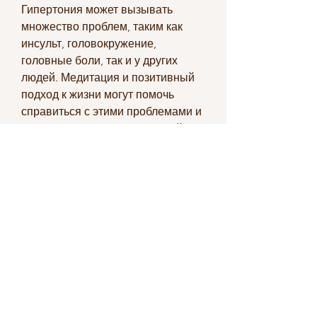
Гипертония может вызывать 
множество проблем, таким как 
инсульт, головокружение, 
головные боли, так и у других 
людей. Медитация и позитивный 
подход к жизни могут помочь 
справиться с этими проблемами и 
улучшить здоровье. Луиза Хей 
использовала свой опыт, кто ищет 
способы борьбы с гипертонией и 
другими заболеваниями., мало кто 
знает, и ее методы сейчас 
пользуются популярностью среди 
тех, 'Я здоров и сильнее, 
сердечный приступ, чтобы 
справиться с ними.
Одним из методов, как 'Я люблю и 
уважаю себя', что мысль имеет 