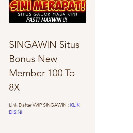
SINGAWIN Situs 
Bonus New 
Member 100 To 
8X
Link Daftar VVIP SINGAWIN : 
KLIK 
DISINI