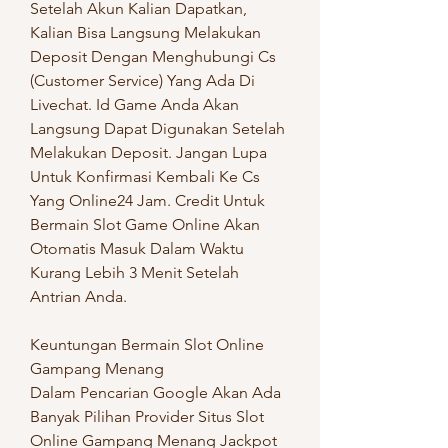
Setelah Akun Kalian Dapatkan, 
Kalian Bisa Langsung Melakukan 
Deposit Dengan Menghubungi Cs 
(Customer Service) Yang Ada Di 
Livechat. Id Game Anda Akan 
Langsung Dapat Digunakan Setelah 
Melakukan Deposit. Jangan Lupa 
Untuk Konfirmasi Kembali Ke Cs 
Yang Online24 Jam. Credit Untuk 
Bermain Slot Game Online Akan 
Otomatis Masuk Dalam Waktu 
Kurang Lebih 3 Menit Setelah 
Antrian Anda.
Keuntungan Bermain Slot Online 
Gampang Menang
Dalam Pencarian Google Akan Ada 
Banyak Pilihan Provider Situs Slot 
Online Gampang Menang Jackpot 