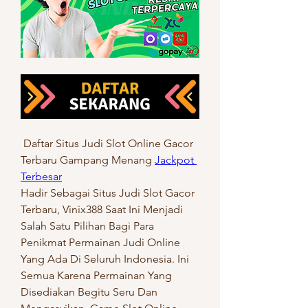
 Daftar Situs Judi Slot Online Gacor 
Terbaru Gampang Menang 
Jackpot 
Terbesar
Hadir Sebagai Situs Judi Slot Gacor 
Terbaru, Vinix388 Saat Ini Menjadi 
Salah Satu Pilihan Bagi Para 
Penikmat Permainan Judi Online 
Yang Ada Di Seluruh Indonesia. Ini 
Semua Karena Permainan Yang 
Disediakan Begitu Seru Dan 