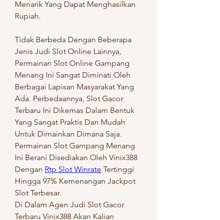
Menarik Yang Dapat Menghasilkan 
Rupiah.
Tidak Berbeda Dengan Beberapa 
Jenis Judi Slot Online Lainnya, 
Permainan Slot Online Gampang 
Menang Ini Sangat Diminati Oleh 
Berbagai Lapisan Masyarakat Yang 
Ada. Perbedaannya, Slot Gacor 
Terbaru Ini Dikemas Dalam Bentuk 
Yang Sangat Praktis Dan Mudah 
Untuk Dimainkan Dimana Saja. 
Permainan Slot Gampang Menang 
Ini Berani Disediakan Oleh Vinix388 
Dengan 
Rtp Slot Winrate
 Tertinggi 
Hingga 97% Kemenangan Jackpot 
Slot Terbesar.
Di Dalam Agen Judi Slot Gacor 
Terbaru Vinix388 Akan Kalian 