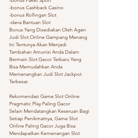
-bonus Paket Sport
-bonus Cashback Casino
-bonus Rollingan Slot
-dana Bantuan Slot
Bonus Yang Disediakan Oleh Agen 
Judi Slot Online Gampang Menang 
Ini Tentunya Akan Menjadi 
Tambahan Amunisi Anda Dalam 
Bermain Slot Gacor Terbaru Yang 
Bisa Memudahkan Anda 
Memenangkan Judi Slot Jackpot 
Terbesar.
Rekomendasi Game Slot Online 
Pragmatic Play Paling Gacor
Selain Mendatangkan Keseruan Bagi 
Setiap Penikmatnya, Game Slot 
Online Paling Gacor Juga Bisa 
Mendapatkan Kemenangan Slot 