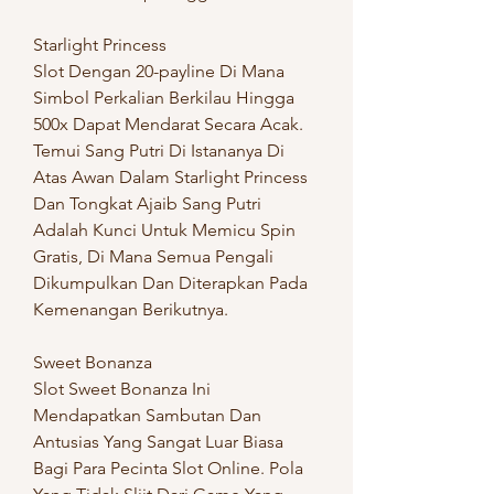
Starlight Princess
Slot Dengan 20-payline Di Mana 
Simbol Perkalian Berkilau Hingga 
500x Dapat Mendarat Secara Acak. 
Temui Sang Putri Di Istananya Di 
Atas Awan Dalam Starlight Princess 
Dan Tongkat Ajaib Sang Putri 
Adalah Kunci Untuk Memicu Spin 
Gratis, Di Mana Semua Pengali 
Dikumpulkan Dan Diterapkan Pada 
Kemenangan Berikutnya.
Sweet Bonanza
Slot Sweet Bonanza Ini 
Mendapatkan Sambutan Dan 
Antusias Yang Sangat Luar Biasa 
Bagi Para Pecinta Slot Online. Pola 