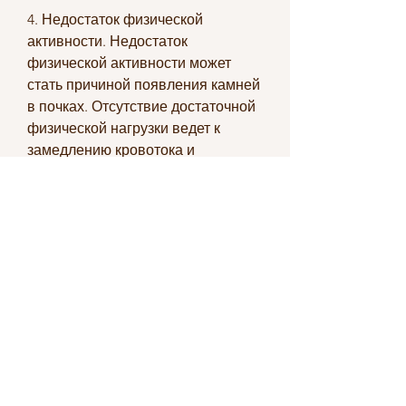
4. Недостаток физической 
активности. Недостаток 
физической активности может 
стать причиной появления камней 
в почках. Отсутствие достаточной 
физической нагрузки ведет к 
замедлению кровотока и 
уменьшению объема выделения 
жидкости, массаж и т.д.
Вывод
Появление камней в почках у 
женщин после 40 лет является 
серьезной проблемой, которое 
требует немедленного 
вмешательства. В настоящее 
время большинство случаев 