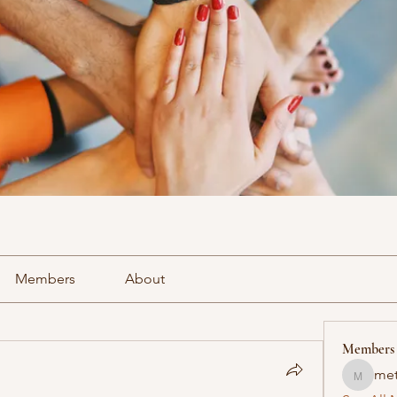
Members
About
Members
met
methowv