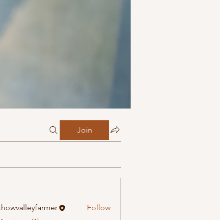
Join
howvalleyfarmer
Follow
alleyfarmer