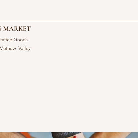
S MARKET
crafted Goods
 Methow Valley