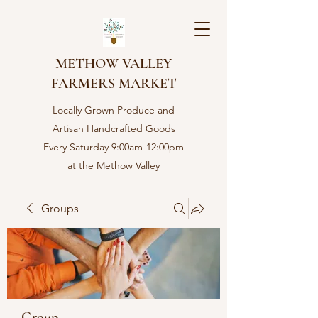
METHOW VALLEY
FARMERS MARKET
Locally Grown Produce and
Artisan Handcrafted Goods
Every Saturday 9:00am-12:00pm
at the Methow Valley
Community center in Twisp,
WA
Groups
Group