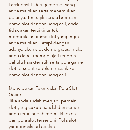
karakteristik dari game slot yang 
anda mainkan serta menemukan 
polanya. Tentu jika anda bermain 
game slot dengan uang asli, anda 
tidak akan terpikir untuk 
mempelajari game slot yang ingin 
anda mainkan. Tetapi dengan 
adanya akun slot demo gratis, maka 
anda dapat mempelajari terlebih 
dahulu karakteristik serta pola game 
slot tersebut sebelum masuk ke 
game slot dengan uang asli.
Menerapkan Teknik dan Pola Slot 
Gacor
Jika anda sudah menjadi pemain 
slot yang cukup handal dan senior 
anda tentu sudah memiliki teknik 
dan pola slot tersendiri. Pola slot 
yang dimaksud adalah 