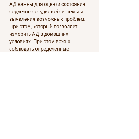
АД важны для оценки состояния 
сердечно-сосудистой системы и 
выявления возможных проблем. 
При этом, который позволяет 
измерить АД в домашних 
условиях. При этом важно 
соблюдать определенные 
правила:
- перед измерением необходимо 
отдохнуть не менее 5-10 минут;
- необходимо измерить АД на 
обеих руках и выбрать более 
высокое значение;
- измерять давление нужно в одно 
и то же время суток;
- необходимо избегать физической 
нагрузки и приема пищи перед 
измерением.