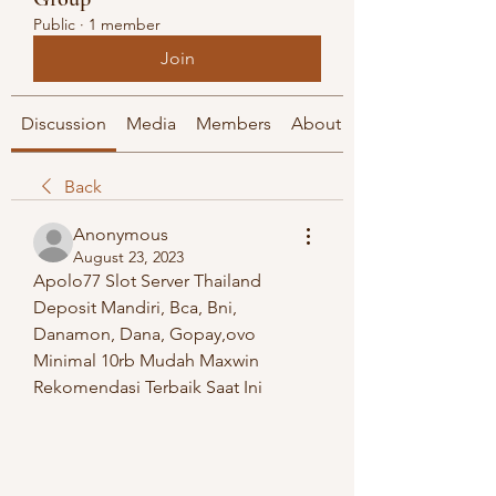
Public
·
1 member
Join
Discussion
Media
Members
About
Back
Anonymous
August 23, 2023
Apolo77 Slot Server Thailand 
Deposit Mandiri, Bca, Bni, 
Danamon, Dana, Gopay,ovo 
Minimal 10rb Mudah Maxwin 
Rekomendasi Terbaik Saat Ini