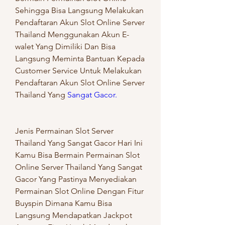
Sehingga Bisa Langsung Melakukan 
Pendaftaran Akun Slot Online Server 
Thailand Menggunakan Akun E-
walet Yang Dimiliki Dan Bisa 
Langsung Meminta Bantuan Kepada 
Customer Service Untuk Melakukan 
Pendaftaran Akun Slot Online Server 
Thailand Yang 
Sangat Gacor.
Jenis Permainan Slot Server 
Thailand Yang Sangat Gacor Hari Ini 
Kamu Bisa Bermain Permainan Slot 
Online Server Thailand Yang Sangat 
Gacor Yang Pastinya Menyediakan 
Permainan Slot Online Dengan Fitur 
Buyspin Dimana Kamu Bisa 
Langsung Mendapatkan Jackpot 