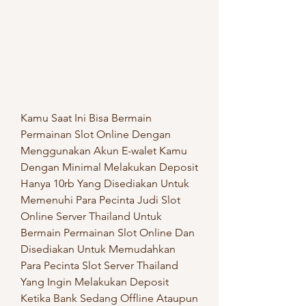
Kamu Saat Ini Bisa Bermain 
Permainan Slot Online Dengan 
Menggunakan Akun E-walet Kamu 
Dengan Minimal Melakukan Deposit 
Hanya 10rb Yang Disediakan Untuk 
Memenuhi Para Pecinta Judi Slot 
Online Server Thailand Untuk 
Bermain Permainan Slot Online Dan 
Disediakan Untuk Memudahkan 
Para Pecinta Slot Server Thailand 
Yang Ingin Melakukan Deposit 
Ketika Bank Sedang Offline Ataupun 