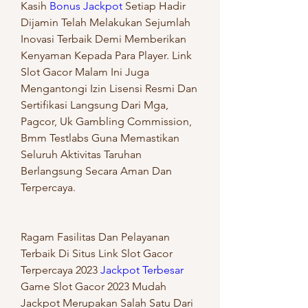
Kasih 
Bonus Jackpot
 Setiap Hadir 
Dijamin Telah Melakukan Sejumlah 
Inovasi Terbaik Demi Memberikan 
Kenyaman Kepada Para Player. Link 
Slot Gacor Malam Ini Juga 
Mengantongi Izin Lisensi Resmi Dan 
Sertifikasi Langsung Dari Mga, 
Pagcor, Uk Gambling Commission, 
Bmm Testlabs Guna Memastikan 
Seluruh Aktivitas Taruhan 
Berlangsung Secara Aman Dan 
Terpercaya.
Ragam Fasilitas Dan Pelayanan 
Terbaik Di Situs Link Slot Gacor 
Terpercaya 2023 
Jackpot Terbesar
Game Slot Gacor 2023 Mudah 
Jackpot Merupakan Salah Satu Dari 