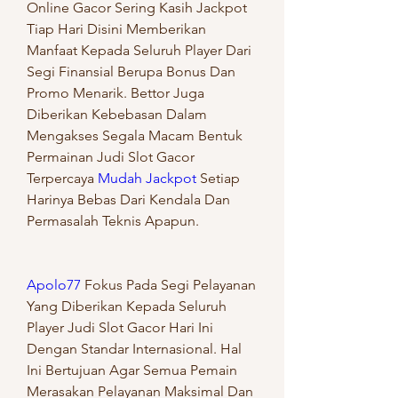
Online Gacor Sering Kasih Jackpot 
Tiap Hari Disini Memberikan 
Manfaat Kepada Seluruh Player Dari 
Segi Finansial Berupa Bonus Dan 
Promo Menarik. Bettor Juga 
Diberikan Kebebasan Dalam 
Mengakses Segala Macam Bentuk 
Permainan Judi Slot Gacor 
Terpercaya 
Mudah Jackpot
 Setiap 
Harinya Bebas Dari Kendala Dan 
Permasalah Teknis Apapun.
Apolo77
 Fokus Pada Segi Pelayanan 
Yang Diberikan Kepada Seluruh 
Player Judi Slot Gacor Hari Ini 
Dengan Standar Internasional. Hal 
Ini Bertujuan Agar Semua Pemain 
Merasakan Pelayanan Maksimal Dan 