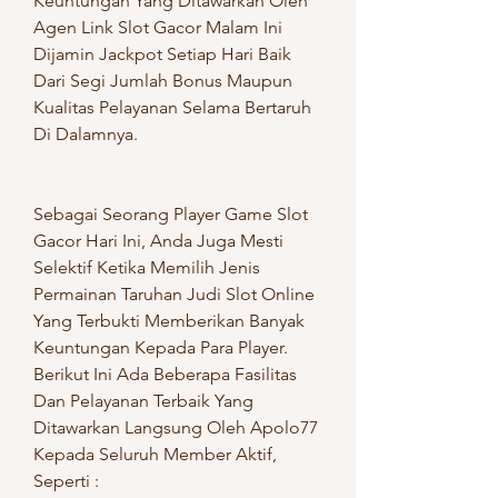
Keuntungan Yang Ditawarkan Oleh 
Agen Link Slot Gacor Malam Ini 
Dijamin Jackpot Setiap Hari Baik 
Dari Segi Jumlah Bonus Maupun 
Kualitas Pelayanan Selama Bertaruh 
Di Dalamnya.
Sebagai Seorang Player Game Slot 
Gacor Hari Ini, Anda Juga Mesti 
Selektif Ketika Memilih Jenis 
Permainan Taruhan Judi Slot Online 
Yang Terbukti Memberikan Banyak 
Keuntungan Kepada Para Player. 
Berikut Ini Ada Beberapa Fasilitas 
Dan Pelayanan Terbaik Yang 
Ditawarkan Langsung Oleh Apolo77 
Kepada Seluruh Member Aktif, 
Seperti :