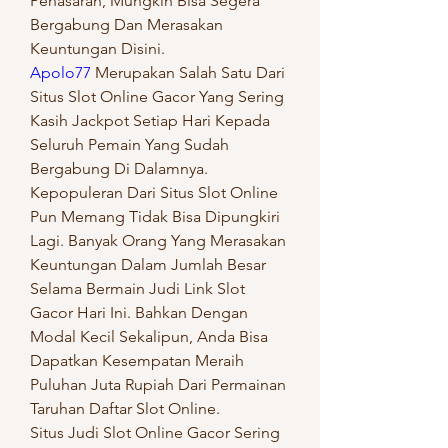
Penasaran, Mungkin Bisa Segera 
Bergabung Dan Merasakan 
Keuntungan Disini.
Apolo77
 Merupakan Salah Satu Dari 
Situs Slot Online Gacor Yang Sering 
Kasih Jackpot Setiap Hari Kepada 
Seluruh Pemain Yang Sudah 
Bergabung Di Dalamnya. 
Kepopuleran Dari Situs Slot Online 
Pun Memang Tidak Bisa Dipungkiri 
Lagi. Banyak Orang Yang Merasakan 
Keuntungan Dalam Jumlah Besar 
Selama Bermain Judi Link Slot 
Gacor Hari Ini. Bahkan Dengan 
Modal Kecil Sekalipun, Anda Bisa 
Dapatkan Kesempatan Meraih 
Puluhan Juta Rupiah Dari Permainan 
Taruhan Daftar Slot Online.
Situs Judi Slot Online Gacor Sering 