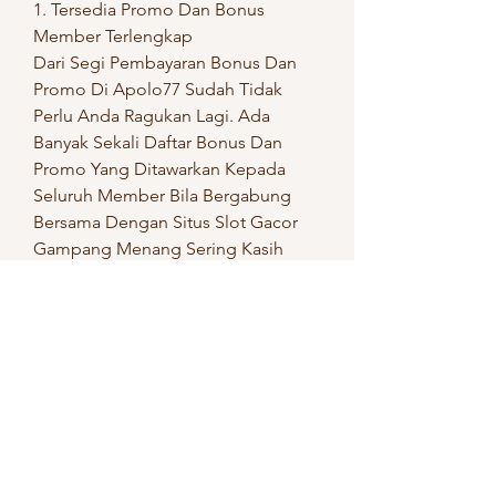
1. Tersedia Promo Dan Bonus 
Member Terlengkap
Dari Segi Pembayaran Bonus Dan 
Promo Di Apolo77 Sudah Tidak 
Perlu Anda Ragukan Lagi. Ada 
Banyak Sekali Daftar Bonus Dan 
Promo Yang Ditawarkan Kepada 
Seluruh Member Bila Bergabung 
Bersama Dengan Situs Slot Gacor 
Gampang Menang Sering Kasih 
Jackpot Setiap Hari Dijamin, Seperti 
Bonus New Member 100%, Bonus 
Cash Back, Bonus Deposit, Bonus 
Referral Dan Lain Sebagainya.
2. Layanan Customer Service Online 
24 Jam Nonstop
Apolo77 Telah Menyediakan 