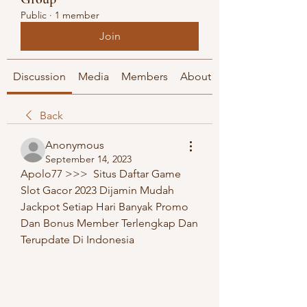
Public
·
1 member
Join
Discussion
Media
Members
About
Back
Anonymous
September 14, 2023
Apolo77 >>>  Situs Daftar Game 
Slot Gacor 2023 Dijamin Mudah 
Jackpot Setiap Hari Banyak Promo 
Dan Bonus Member Terlengkap Dan 
Terupdate Di Indonesia