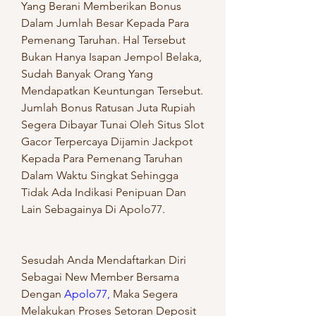
Yang Berani Memberikan Bonus 
Dalam Jumlah Besar Kepada Para 
Pemenang Taruhan. Hal Tersebut 
Bukan Hanya Isapan Jempol Belaka, 
Sudah Banyak Orang Yang 
Mendapatkan Keuntungan Tersebut. 
Jumlah Bonus Ratusan Juta Rupiah 
Segera Dibayar Tunai Oleh Situs Slot 
Gacor Terpercaya Dijamin Jackpot 
Kepada Para Pemenang Taruhan 
Dalam Waktu Singkat Sehingga 
Tidak Ada Indikasi Penipuan Dan 
Lain Sebagainya Di Apolo77.
Sesudah Anda Mendaftarkan Diri 
Sebagai New Member Bersama 
Dengan 
Apolo77,
 Maka Segera 
Melakukan Proses Setoran Deposit 