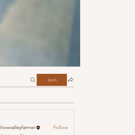
Join
howvalleyfarmer
Follow
alleyfarmer