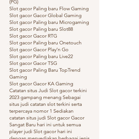
(PG)
Slot gacor Paling baru Flow Gaming
Slot gacor Gacor Global Gaming
Slot gacor Paling baru Microgaming
Slot gacor Paling baru Slot88
Slot gacor Gacor RTG
Slot gacor Paling baru Onetouch
Slot gacor Gacor Play’n Go
Slot gacor Paling baru Live22
Slot gacor Gacor TSG
Slot gacor Paling Baru TopTrend 
Gaming
Slot gacor Gacor KA Gaming
Catatan situs Judi Slot gacor terkini 
2023 gampang menang Sebagai 
situs judi catatan slot terkini serta 
terpercaya nomor 1 Sediakan 
catatan situs judi Slot gacor Gacor 
Sangat Baru hari ini untuk semua 
player judi Slot gacor hari ini 
dengan menyediakan berbagai jenis 