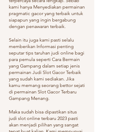
terpercaya secara lengkap. Sebab 
kami hanya Menyediakan permainan 
pragmatic gacor yang terbaik untuk 
siapapun yang ingin bergabung 
dengan penawaran terbaik.
Selain itu juga kami pasti selalu 
memberikan Informasi penting 
seputar tips taruhan judi online bagi 
para pemula seperti Cara Bermain 
yang Gampang dalam setiap jenis 
permainan Judi Slot Gacor Terbaik 
yang sudah kami sediakan. Jika 
kamu memang seorang bettor sejati 
di permainan Slot Gacor Terbaru 
Gampang Menang.
Maka sudah bisa dipastikan situs 
judi slot online terbaru 2023 pasti 
akan menjadi pilihan yang sangat 
tepat buat kalian. Kami mempunyai 