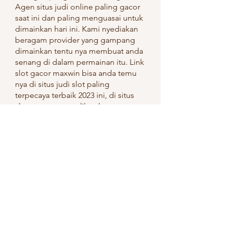
Agen situs judi online paling gacor 
saat ini dan paling menguasai untuk 
dimainkan hari ini. Kami nyediakan 
beragam provider yang gampang 
dimainkan tentu nya membuat anda 
senang di dalam permainan itu. Link 
slot gacor maxwin bisa anda temu 
nya di situs judi slot paling 
terpecaya terbaik 2023 ini, di situs 
slot gacor menyedikan beragam 
bonus nya bisa anda claim setiap 
harinya.
Slot gacor 2023 sebagai salah 
satunya permainan judi slot online 
terbaru tengah meledak di dunia 
terutamanya Indonesia saat ini, hal 
ini karena slot gacor gampang 
menang memberi permainan yang 
lain dan mempunyai hadiah 