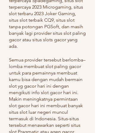
terpercaya Spadegaming, situs slot 
terpercaya 2023 Microgaming, situs 
slot terbaru 2023 Joker Gaming, 
situs slot terbaik CQ9, situs slot 
tanpa potongan PGSoft, dan masih 
banyak lagi provider situs slot paling 
gacor atau situs slots gacor yang 
ada.
Semua provider tersebut berlomba–
lomba membuat slot paling gacor 
untuk para pemainnya membuat 
kamu bisa dengan mudah bermain 
slot yg gacor hari ini dengan 
mengikuti info slot gacor hari ini. 
Makin meningkatnya permintaan 
slot gacor hari ini membuat banyak 
situs slot luar negeri muncul 
termasuk di Indonesia. Situs-situs 
tersebut menawarkan seperti situs 
slot Pragmatic atau agen gacor 