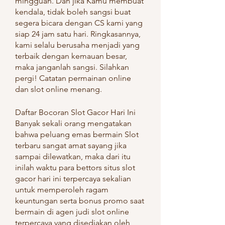
mingguan. Dan jika Kamu membuat 
kendala, tidak boleh sangsi buat 
segera bicara dengan CS kami yang 
siap 24 jam satu hari. Ringkasannya, 
kami selalu berusaha menjadi yang 
terbaik dengan kemauan besar, 
maka janganlah sangsi. Silahkan 
pergi! Catatan permainan online 
dan slot online menang.
Daftar Bocoran Slot Gacor Hari Ini
Banyak sekali orang mengatakan 
bahwa peluang emas bermain Slot 
terbaru sangat amat sayang jika 
sampai dilewatkan, maka dari itu 
inilah waktu para bettors situs slot 
gacor hari ini terpercaya sekalian 
untuk memperoleh ragam 
keuntungan serta bonus promo saat 
bermain di agen judi slot online 
terpercaya yang disediakan oleh 