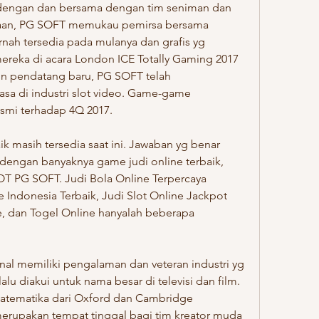
 dengan dan bersama dengan tim seniman dan 
an, PG SOFT memukau pemirsa bersama 
ah tersedia pada mulanya dan grafis yg 
eka di acara London ICE Totally Gaming 2017 
pun pendatang baru, PG SOFT telah 
sa di industri slot video. Game-game 
resmi terhadap 4Q 2017.
aik masih tersedia saat ini. Jawaban yg benar 
dengan banyaknya game judi online terbaik, 
OT PG SOFT. Judi Bola Online Terpercaya 
Indonesia Terbaik, Judi Slot Online Jackpot 
, dan Togel Online hanyalah beberapa 
ional memiliki pengalaman dan veteran industri yg 
lu diakui untuk nama besar di televisi dan film. 
Matematika dari Oxford dan Cambridge 
erupakan tempat tinggal bagi tim kreator muda 