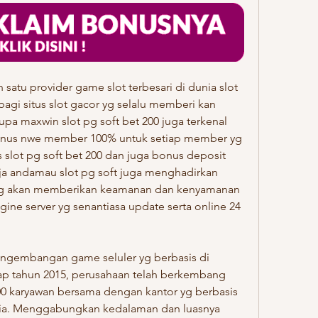
h satu provider game slot terbesari di dunia slot 
ebagi situs slot gacor yg selalu memberi kan 
upa maxwin slot pg soft bet 200 juga terkenal 
nus nwe member 100% untuk setiap member yg 
slot pg soft bet 200 dan juga bonus deposit 
aja andamau slot pg soft juga menghadirkan 
 akan memberikan keamanan dan kenyamanan 
ine server yg senantiasa update serta online 24 
ngembangan game seluler yg berbasis di 
adap tahun 2015, perusahaan telah berkembang 
 200 karyawan bersama dengan kantor yg berbasis 
Asia. Menggabungkan kedalaman dan luasnya 