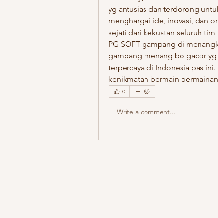
yg antusias dan terdorong untu
menghargai ide, inovasi, dan o
sejati dari kekuatan seluruh tim 
PG SOFT gampang di menangkan h
gampang menang bo gacor yg kam
terpercaya di Indonesia pas ini
kenikmatan bermain permainan
0
Write a comment...