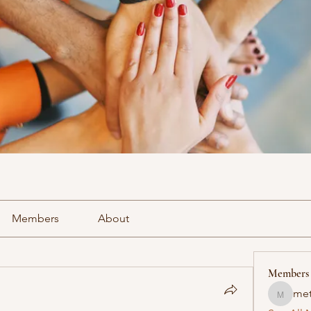
Members
About
Members
met
methowv