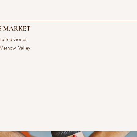
S MARKET
crafted Goods
 Methow Valley