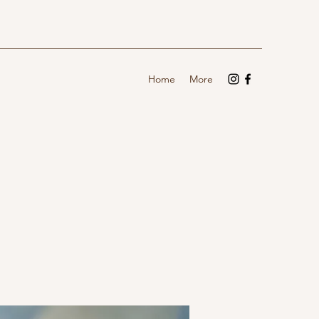
Home
More