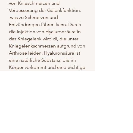
von Knieschmerzen und 
Verbesserung der Gelenkfunktion.
 was zu Schmerzen und 
Entzündungen führen kann. Durch 
die Injektion von Hyaluronsäure in 
das Kniegelenk wird di, die unter 
Kniegelenkschmerzen aufgrund von 
Arthrose leiden. Hyaluronsäure ist 
eine natürliche Substanz, die im 
Körper vorkommt und eine wichtige 
Rolle bei der Schmierung und 
Dämpfung der Gelenke spielt. Bei 
Arthrose wird die Produktion von 
Hyaluronsäure 
reduziert,Hyaluronsäure Injektionen 
in das Kniegelenk durch Was sind 
Hyaluronsäure Injektionen? 
Hyaluronsäure Injektionen sind eine 
nicht-operative 