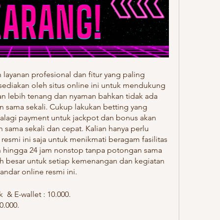
ayanan profesional dan fitur yang paling 
isediakan oleh situs online ini untuk mendukung 
n lebih tenang dan nyaman bahkan tidak ada 
 sama sekali. Cukup lakukan betting yang 
agi payment untuk jackpot dan bonus akan 
 sama sekali dan cepat. Kalian hanya perlu 
esmi ini saja untuk menikmati beragam fasilitas 
n hingga 24 jam nonstop tanpa potongan sama 
bih besar untuk setiap kemenangan dan kegiatan 
andar online resmi ini.
  & E-wallet : 10.000.
0.000.