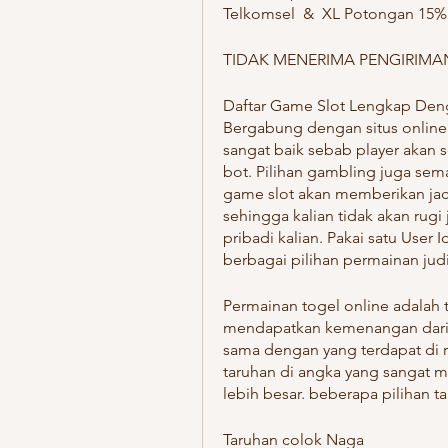
Telkomsel  &  XL Potongan 15%
TIDAK MENERIMA PENGIRIMAN 
Daftar Game Slot Lengkap Denga
Bergabung dengan situs online r
sangat baik sebab player akan s
bot. Pilihan gambling juga sema
game slot akan memberikan jac
sehingga kalian tidak akan rugi
pribadi kalian. Pakai satu User 
berbagai pilihan permainan judi 
Permainan togel online adalah 
mendapatkan kemenangan dari p
sama dengan yang terdapat di r
taruhan di angka yang sangat mi
lebih besar. beberapa pilihan ta
Taruhan colok Naga