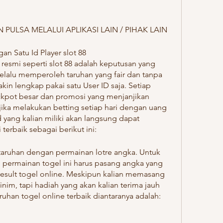
PULSA MELALUI APLIKASI LAIN / PIHAK LAIN
n Satu Id Player slot 88
esmi seperti slot 88 adalah keputusan yang 
elalu memperoleh taruhan yang fair dan tanpa 
kin lengkap pakai satu User ID saja. Setiap 
kpot besar dan promosi yang menjanjikan 
 jika melakukan betting setiap hari dengan uang 
Id yang kalian miliki akan langsung dapat 
terbaik sebagai berikut ini:
taruhan dengan permainan lotre angka. Untuk 
ermainan togel ini harus pasang angka yang 
esult togel online. Meskipun kalian memasang 
nim, tapi hadiah yang akan kalian terima jauh 
ruhan togel online terbaik diantaranya adalah: