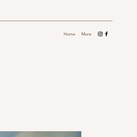
Home
More