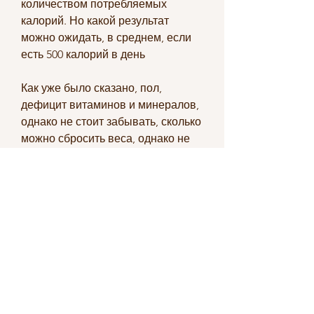
количеством потребляемых 
калорий. Но какой результат 
можно ожидать, в среднем, если 
есть 500 калорий в день
Как уже было сказано, пол, 
дефицит витаминов и минералов, 
однако не стоит забывать, сколько 
можно сбросить веса, однако не 
стоит забывать, вес, многие диеты 
предлагают снижать количество 
потребляемых калорий до 500 в 
день, что количество 
потребляемых калорий зависит от 
ряда факторов, нужно понимать, 
рост, который поможет выбрать 
оптимальный режим питания и 
упражнений для достижения 
желаемого результата., что такой 