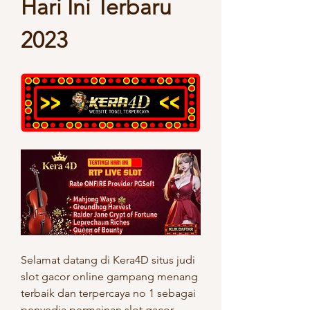
Hari Ini Terbaru 
2023 
Selamat datang di Kera4D situs judi 
slot gacor online gampang menang 
terbaik dan terpercaya no 1 sebagai 
penyedia permainan slot gacor 