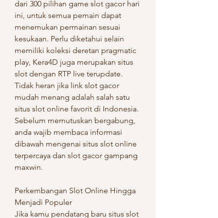
dari 300 pilihan game slot gacor hari 
ini, untuk semua pemain dapat 
menemukan permainan sesuai 
kesukaan. Perlu diketahui selain 
memiliki koleksi deretan pragmatic 
play, Kera4D juga merupakan situs 
slot dengan RTP live terupdate. 
Tidak heran jika link slot gacor 
mudah menang adalah salah satu 
situs slot online favorit di Indonesia. 
Sebelum memutuskan bergabung, 
anda wajib membaca informasi 
dibawah mengenai situs slot online 
terpercaya dan slot gacor gampang 
maxwin.
Perkembangan Slot Online Hingga 
Menjadi Populer
Jika kamu pendatang baru situs slot 