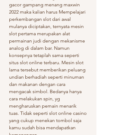
gacor gampang menang maxwin 
2022 maka kalian harus Mempelajari 
perkembangan slot dari awal 
mulanya diciptakan, ternyata mesin 
slot pertama merupakan alat 
permainan judi dengan mekanisme 
analog di dalam bar. Namun 
konsepnya tetaplah sama seperti 
situs slot online terbaru. Mesin slot 
lama tersebut memberikan peluang 
undian berhadiah seperti minuman 
dan makanan dengan cara 
mengacak simbol. Bedanya hanya 
cara melakukan spin, yg 
mengharuskan pemain menarik 
tuas. Tidak seperti slot online casino 
yang cukup menekan tombol saja 
kamu sudah bisa mendapatkan 
kemenangan.