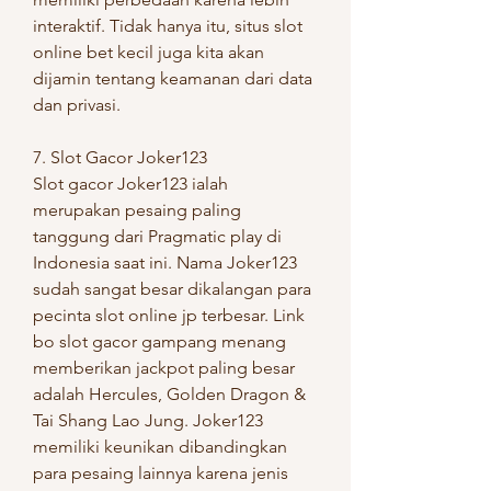
interaktif. Tidak hanya itu, situs slot 
online bet kecil juga kita akan 
dijamin tentang keamanan dari data 
dan privasi.
7. Slot Gacor Joker123
Slot gacor Joker123 ialah 
merupakan pesaing paling 
tanggung dari Pragmatic play di 
Indonesia saat ini. Nama Joker123 
sudah sangat besar dikalangan para 
pecinta slot online jp terbesar. Link 
bo slot gacor gampang menang 
memberikan jackpot paling besar 
adalah Hercules, Golden Dragon & 
Tai Shang Lao Jung. Joker123 
memiliki keunikan dibandingkan 
para pesaing lainnya karena jenis 