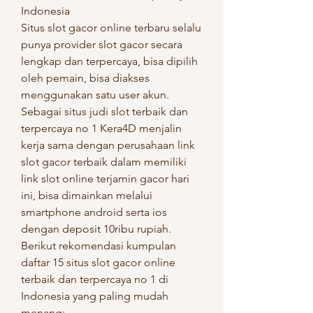
Indonesia
Situs slot gacor online terbaru selalu 
punya provider slot gacor secara 
lengkap dan terpercaya, bisa dipilih 
oleh pemain, bisa diakses 
menggunakan satu user akun. 
Sebagai situs judi slot terbaik dan 
terpercaya no 1 Kera4D menjalin 
kerja sama dengan perusahaan link 
slot gacor terbaik dalam memiliki 
link slot online terjamin gacor hari 
ini, bisa dimainkan melalui 
smartphone android serta ios 
dengan deposit 10ribu rupiah. 
Berikut rekomendasi kumpulan 
daftar 15 situs slot gacor online 
terbaik dan terpercaya no 1 di 
Indonesia yang paling mudah 
menang: