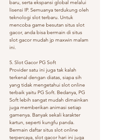
baru, serta ekspansi global melalui 
lisensi IP. Semuanya terdukung oleh 
teknologi slot terbaru. Untuk 
mencoba game besutan situs slot 
gacor, anda bisa bermain di situs 
slot gacor mudah jp maxwin malam 
ini.
5. Slot Gacor PG Soft
Provider satu ini juga tak kalah 
terkenal dengan diatas, siapa sih 
yang tidak mengetahui slot online 
terbaik yaitu PG Soft. Bedanya, PG 
Soft lebih sangat mudah dimainkan 
juga memberikan animasi setiap 
gamenya. Banyak sekali karakter 
kartun, seperti kungfu panda. 
Bermain daftar situs slot online 
terpercaya, slot gacor hari ini juga 