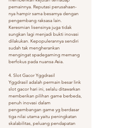
pemainnya. Reputasi perusahaan-
nya hampir sama besarnya dengan 
pengembang raksasa lain. 
Keresmian lisensinya juga tidak 
sungkan lagi menjadi bukti inovasi 
dilakukan. Kepopulerannya sendiri 
sudah tak mengherankan 
mengingat spadegaming memang 
berfokus pada nuansa Asia.
4. Slot Gacor Yggdrasil
Yggdrasil adalah permain besar link 
slot gacor hari ini, selalu ditawarkan 
memberikan pilihan game berbeda, 
penuh inovasi dalam 
pengembangan game yg berdasar 
tiga nilai utama yaitu peningkatan 
skalabilitas, peluang pendapatan 