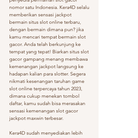
nomor satu Indonesia. Kera4D selalu 
memberikan sensasi jackpot 
bermain situs slot online terbaru, 
dengan bermain dimana pun? jika 
kamu mencari tempat bermain slot 
gacor. Anda telah berkunjung ke 
tempat yang tepat! Biarkan situs slot 
gacor gampang menang membawa 
kemenangan jackpot langsung ke 
hadapan kalian para slotter. Segera 
nikmati kesenangan taruhan game 
slot online terpercaya tahun 2023, 
dimana cukup menekan tombol 
daftar, kamu sudah bisa merasakan 
sensasi kemenangan slot gacor 
jackpot maxwin terbesar.
Kera4D sudah menyediakan lebih 