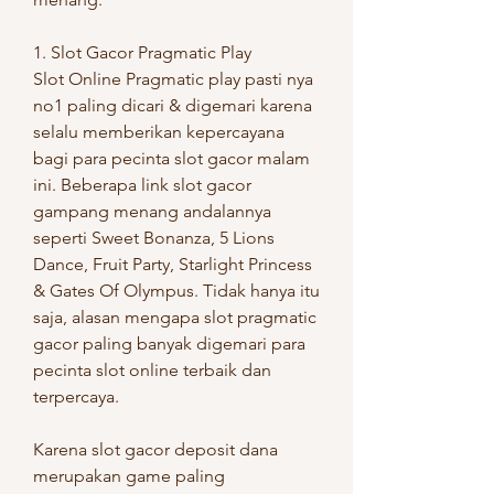
1. Slot Gacor Pragmatic Play
Slot Online Pragmatic play pasti nya 
no1 paling dicari & digemari karena 
selalu memberikan kepercayana 
bagi para pecinta slot gacor malam 
ini. Beberapa link slot gacor 
gampang menang andalannya 
seperti Sweet Bonanza, 5 Lions 
Dance, Fruit Party, Starlight Princess 
& Gates Of Olympus. Tidak hanya itu 
saja, alasan mengapa slot pragmatic 
gacor paling banyak digemari para 
pecinta slot online terbaik dan 
terpercaya.
Karena slot gacor deposit dana 
merupakan game paling 