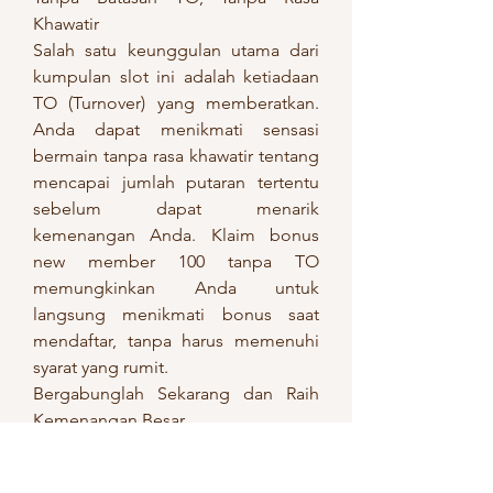
Khawatir
Salah satu keunggulan utama dari 
kumpulan slot ini adalah ketiadaan 
TO (Turnover) yang memberatkan. 
Anda dapat menikmati sensasi 
bermain tanpa rasa khawatir tentang 
mencapai jumlah putaran tertentu 
sebelum dapat menarik 
kemenangan Anda. Klaim bonus 
new member 100 tanpa TO 
memungkinkan Anda untuk 
langsung menikmati bonus saat 
mendaftar, tanpa harus memenuhi 
syarat yang rumit.
Bergabunglah Sekarang dan Raih 
Kemenangan Besar
Jangan lewatkan kesempatan untuk 
meraih kemenangan besar dengan 