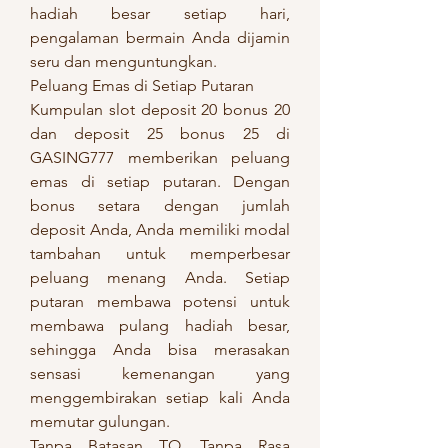
hadiah besar setiap hari, 
pengalaman bermain Anda dijamin 
seru dan menguntungkan.
Peluang Emas di Setiap Putaran
Kumpulan slot deposit 20 bonus 20 
dan deposit 25 bonus 25 di 
GASING777 memberikan peluang 
emas di setiap putaran. Dengan 
bonus setara dengan jumlah 
deposit Anda, Anda memiliki modal 
tambahan untuk memperbesar 
peluang menang Anda. Setiap 
putaran membawa potensi untuk 
membawa pulang hadiah besar, 
sehingga Anda bisa merasakan 
sensasi kemenangan yang 
menggembirakan setiap kali Anda 
memutar gulungan.
Tanpa Batasan TO, Tanpa Rasa 