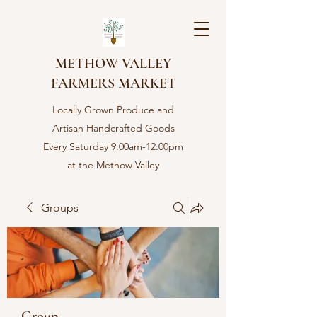
METHOW VALLEY
FARMERS MARKET
Locally Grown Produce and
Artisan Handcrafted Goods
Every Saturday 9:00am-12:00pm
at the Methow Valley
Community center in Twisp,
WA
Groups
Group